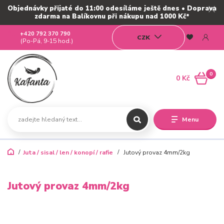
Objednávky přijaté do 11:00 odesíláme ještě dnes • Doprava
zdarma na Balíkovnu při nákupu nad 1000 Kč*
+420 792 370 790
CZK
(Po-Pá, 9-15 hod.)
0
0 Kč
Menu
Juta / sisal / len / konopí / rafie
Jutový provaz 4mm/2kg
Jutový provaz 4mm/2kg