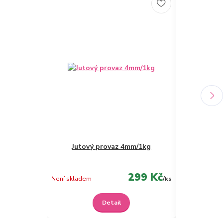
Jutový provaz 4mm/1kg
Lněný prov
299 Kč
Není skladem
/
ks
Není skladem
Detail