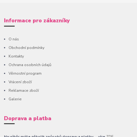
Informace pro zákazníky
O nás
Obchodní podmínky
Kontakty
Ochrana osobních údajů
Věrnostní program
Vrácení zboží
Reklamace zboží
Galerie
Doprava a platba
Na výběr máte několik způsobů dopravy a platby......více
ZDE
.