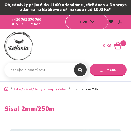
Objednávky přijaté do 11:00 odesíláme ještě dnes • Doprava
zdarma na Balíkovnu při nákupu nad 1000 Kč*
+420 792 370 790
CZK
(Po-Pá, 9-15 hod.)
0
0 Kč
Menu
Juta / sisal / len / konopí / rafie
Sisal 2mm/250m
Sisal 2mm/250m