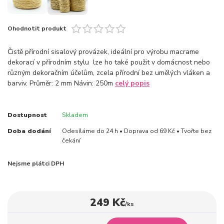
Ohodnotit produkt
Čistě přírodní sisalový provázek, ideální pro výrobu macrame
dekorací v přírodním stylu lze ho také použit v domácnost nebo
různým dekoračním účelům, zcela přírodní bez umělých vláken a
barviv. Průměr: 2 mm Návin: 250m
celý popis
Dostupnost
Skladem
Doba dodání
Odesíláme do 24 h • Doprava od 69 Kč • Tvořte bez
čekání
Nejsme plátci DPH
249 Kč
/
ks