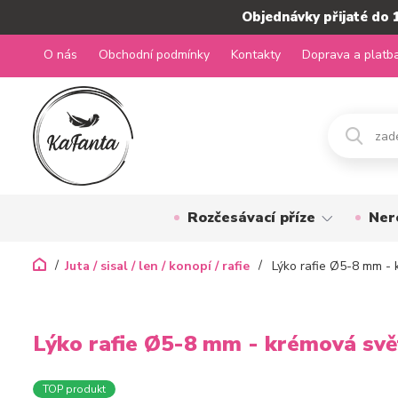
Objednávky přijaté do 
O nás
Obchodní podmínky
Kontakty
Doprava a platb
Rozčesávací příze
Ner
Juta / sisal / len / konopí / rafie
Lýko rafie Ø5-8 mm - 
Lýko rafie Ø5-8 mm - krémová svě
TOP produkt