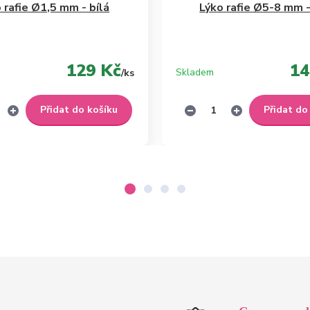
 rafie Ø1,5 mm - bílá
Lýko rafie Ø5-8 mm -
129 Kč
14
Skladem
/
ks
Přidat do košíku
Přidat do