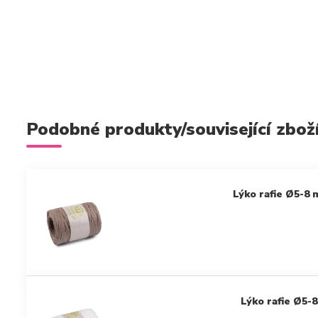
Podobné produkty/související zbož
Lýko rafie Ø5-8 
Lýko rafie Ø5-8