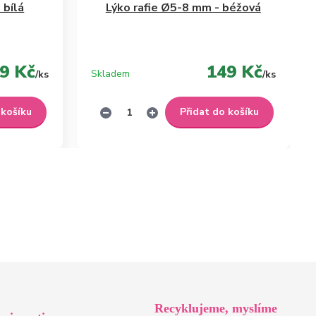
 bílá
Lýko rafie Ø5-8 mm - béžová
9 Kč
149 Kč
Skladem
/
ks
/
ks
 košíku
Přidat do košíku
Recyklujeme, myslíme