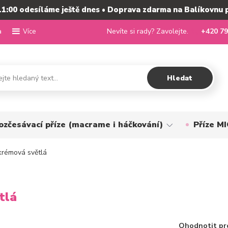
11:00 odesíláme ještě dnes • Doprava zdarma na Balíkovnu 
a
Nevíte si rady? Zavolejte.
+420 79
Více
Hledat
ozčesávací příze (macrame i háčkování)
Příze 
krémová světlá
tlá
Ohodnotit pr