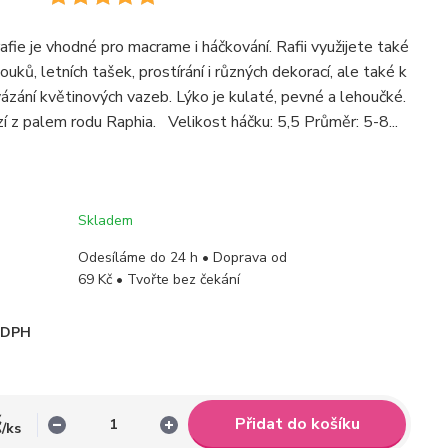
rafie je vhodné pro macrame i háčkování. Rafii využijete také
ouků, letních tašek, prostírání i různých dekorací, ale také k
vázání květinových vazeb. Lýko je kulaté, pevné a lehoučké.
í z palem rodu Raphia. Velikost háčku: 5,5 Průměr: 5-8...
Skladem
Odesíláme do 24 h • Doprava od
69 Kč • Tvořte bez čekání
i DPH
č
Přidat do košíku
/
ks