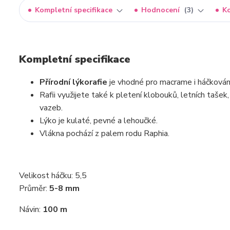
Kompletní specifikace
Hodnocení
3
K
Kompletní specifikace
Přírodní lýko
rafie
je vhodné pro macrame i háčkování
Rafii využijete také k pletení klobouků, letních tašek,
vazeb.
Lýko je kulaté, pevné a lehoučké.
Vlákna pochází z palem rodu Raphia.
Velikost háčku: 5,5
Průměr:
5-8 mm
Návin:
100 m