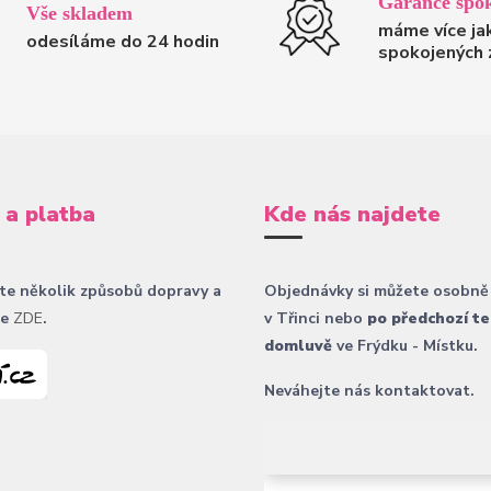
Garance spok
Vše skladem
máme více ja
odesíláme do 24 hodin
spokojených 
 a platba
Kde nás najdete
te několik způsobů dopravy a
Objednávky si můžete osobně
ce
ZDE
.
v Třinci nebo
po předchozí te
domluvě
ve Frýdku - Místku.
Neváhejte nás kontaktovat.