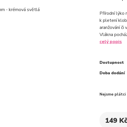
Přírodní lýko 
k pletení klob
aranžování či 
Vlákna pocház
celý popis
Dostupnost
Doba dodání
Nejsme plátc
149 K