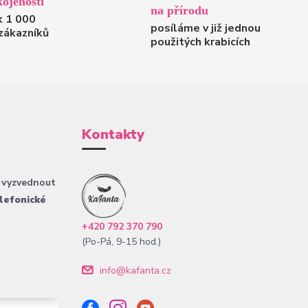
ojenosti
na přírodu
k 1 000
posíláme v již jednou
zákazníků
použitých krabicích
Kontakty
 vyzvednout
lefonické
+420 792 370 790
(Po-Pá, 9-15 hod.)
info@kafanta.cz