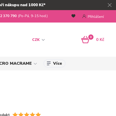
při nákupu nad 1000 Kč*
2 370 790
(Po-Pá, 9-15 hod.)
Přihlášení
0
0 Kč
CZK
Více
MICRO MACRAME
odukt