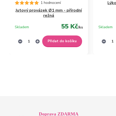
Lýko
1 hodnocení
Jutový provázek Ø1 mm - přírodní
režná
55 Kč
Skladem
Skladem
/
ks
Přidat do košíku
Doprava ZDARMA