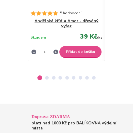
Dřevě
5 hodnocení
Andělská křídla Amor - dřevěný
výřez
39 Kč
Skladem
/
ks
Skladem
Přidat do košíku
Doprava ZDARMA
platí nad 1000 Kč pro BALÍKOVNA výdejní
místa