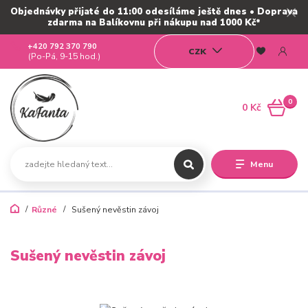
Objednávky přijaté do 11:00 odesíláme ještě dnes • Doprava
zdarma na Balíkovnu při nákupu nad 1000 Kč*
+420 792 370 790
CZK
(Po-Pá, 9-15 hod.)
0
0 Kč
Menu
Různé
Sušený nevěstin závoj
Sušený nevěstin závoj