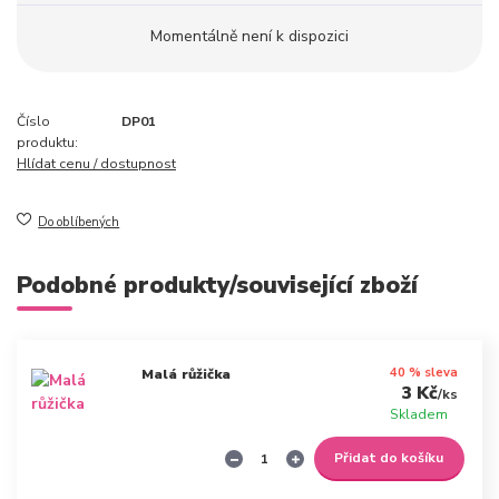
Momentálně není k dispozici
Číslo
DP01
produktu:
Hlídat cenu / dostupnost
Do oblíbených
Podobné produkty/související zboží
40 % sleva
Malá růžička
3 Kč
/
ks
Skladem
Přidat do košíku