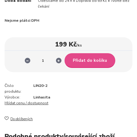
Doba dodání
Odesíláme do 24 h • Doprava od 69 Kč • Tvořte bez
čekání
Nejsme plátci DPH
199 Kč
/
ks
Přidat do košíku
Číslo
LIN20-2
produktu:
Výrobce:
Linhasita
Hlídat cenu / dostupnost
Do oblíbených
Podobné produkty/související zboží