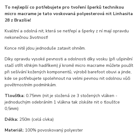
To nejlepší co potřebujete pro tvoření šperků technikou
micro macrame je tato voskovaná polyesterová nit Linhasita
28 z Brazílie!
Kvalitní a odolná nit, která se netřepí a šperky z ní mají opravdu
nekonečnou životnost!
Konce nitě jdou jednoduše zatavit ohněm.
Díky opravdu vysoké pevnosti a odolnosti díky vosku (při ušpinění
stačí otřít vlhkým hadříkem) jí kromě micro macrame můžete použít
při sešívání kožených komponentů, výrobě barefoot obuvi a jinde,
kde se potřebujete spolehnout na velmi pevnou nit odolnou vůči
povětrnostním podmínkám.
Tloušťka:
0.75mm (nit je složená ze 3 stočených vláken -
jednoduchým odebráním 1 vlákna tak získáte nit o tloušťce
0,5mm)
Délka:
250m (celá cívka)
Materiál:
100% povoskovaný polyester