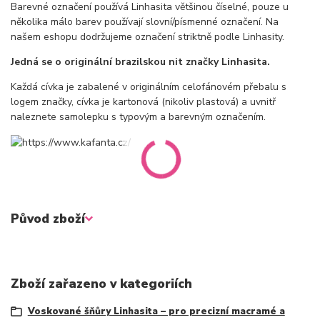
Barevné označení používá Linhasita většinou číselné, pouze u
několika málo barev používají slovní/písmenné označení. Na
našem eshopu dodržujeme označení striktně podle Linhasity.
Jedná se o originální brazilskou nit značky Linhasita.
Každá cívka je zabalené v originálním celofánovém přebalu s
logem značky, cívka je kartonová (nikoliv plastová) a uvnitř
naleznete samolepku s typovým a barevným označením.
Původ zboží
Zboží zařazeno v kategoriích
Voskované šňůry Linhasita – pro precizní macramé a