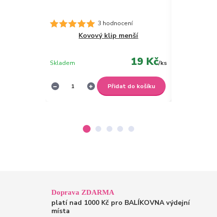
Desky A4 s 
3 hodnocení
Kovový klip menší
19 Kč
Skladem
/
ks
Skladem
Přidat do košíku
Doprava ZDARMA
platí nad 1000 Kč pro BALÍKOVNA výdejní
místa