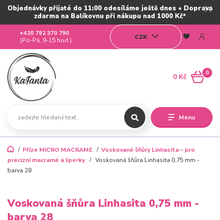
Objednávky přijaté do 11:00 odesíláme ještě dnes • Doprava
zdarma na Balíkovnu při nákupu nad 1000 Kč*
+420 792 370 790
CZK
(Po-Pá, 9-15 hod.)
0
0 Kč
Menu
Příze MICRO MACRAME
Voskované šňůry Linhasita – pro
precizní macramé a šperky
Voskovaná šňůra Linhasita 0,75 mm -
barva 28
Voskovaná šňůra Linhasita 0,75 mm -
barva 28