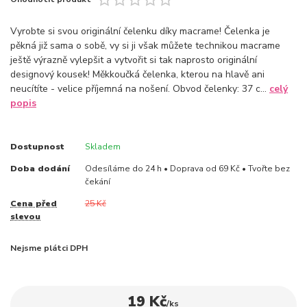
Vyrobte si svou originální čelenku díky macrame! Čelenka je
pěkná již sama o sobě, vy si ji však můžete technikou macrame
ještě výrazně vylepšit a vytvořit si tak naprosto originální
designový kousek! Měkkoučká čelenka, kterou na hlavě ani
neucítíte - velice příjemná na nošení. Obvod čelenky: 37 c...
celý
popis
Dostupnost
Skladem
Doba dodání
Odesíláme do 24 h • Doprava od 69 Kč • Tvořte bez
čekání
Cena před
25 Kč
slevou
Nejsme plátci DPH
19 Kč
/
ks