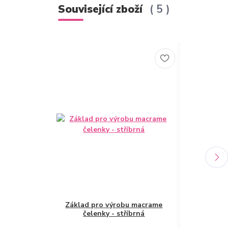
Související zboží
5
Základ pro výrobu macrame
Základ 
čelenky - stříbrná
čelenky 