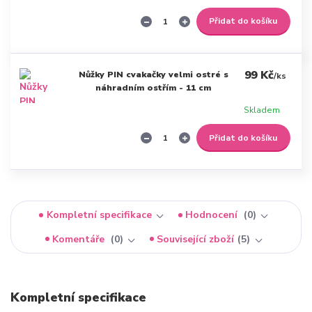
Přidat do košíku
99 Kč
Nůžky PIN cvakačky velmi ostré s
/
ks
náhradním ostřím - 11 cm
Skladem
Přidat do košíku
Kompletní specifikace
Hodnocení
0
Komentáře
0
Související zboží
5
Kompletní specifikace