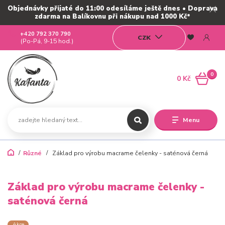
Objednávky přijaté do 11:00 odesíláme ještě dnes • Doprava
zdarma na Balíkovnu při nákupu nad 1000 Kč*
+420 792 370 790
CZK
(Po-Pá, 9-15 hod.)
0
0 Kč
Menu
Různé
Základ pro výrobu macrame čelenky - saténová černá
Základ pro výrobu macrame čelenky -
saténová černá
Akce