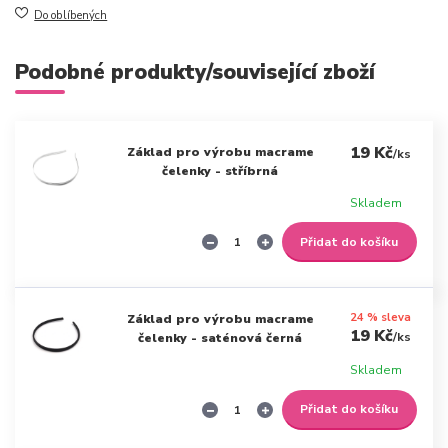
Do oblíbených
Podobné produkty/související zboží
19 Kč
Základ pro výrobu macrame
/
ks
čelenky - stříbrná
Skladem
Přidat do košíku
24 % sleva
Základ pro výrobu macrame
19 Kč
/
ks
čelenky - saténová černá
Skladem
Přidat do košíku