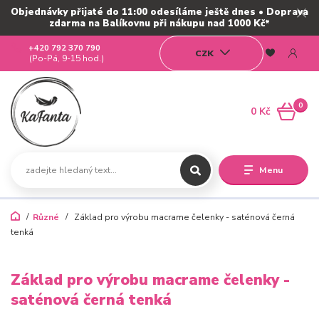
Objednávky přijaté do 11:00 odesíláme ještě dnes • Doprava
zdarma na Balíkovnu při nákupu nad 1000 Kč*
+420 792 370 790
CZK
(Po-Pá, 9-15 hod.)
0
0 Kč
Menu
Různé
Základ pro výrobu macrame čelenky - saténová černá
tenká
Základ pro výrobu macrame čelenky -
saténová černá tenká