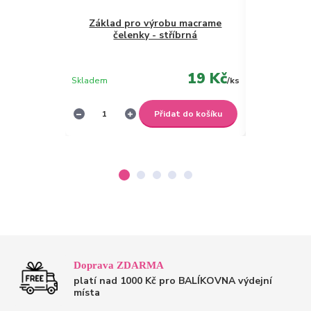
Základ pro výrobu macrame
čelenky - stříbrná
Zlat
19 Kč
Skladem
/
ks
Skladem
Přidat do košíku
Doprava ZDARMA
platí nad 1000 Kč pro BALÍKOVNA výdejní
místa