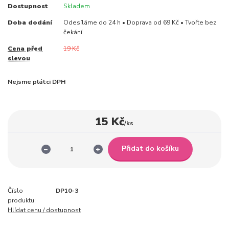
Dostupnost
Skladem
Doba dodání
Odesíláme do 24 h • Doprava od 69 Kč • Tvořte bez
čekání
Cena před
19 Kč
slevou
Nejsme plátci DPH
15 Kč
/
ks
Přidat do košíku
Číslo
DP10-3
produktu:
Hlídat cenu / dostupnost