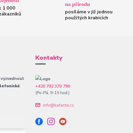
ojenosti
na přírodu
k 1 000
posíláme v již jednou
zákazníků
použitých krabicích
Kontakty
 vyzvednout
lefonické
+420 792 370 790
(Po-Pá, 9-15 hod.)
info@kafanta.cz