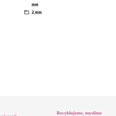
mm
2 mm
Recyklujeme, myslíme