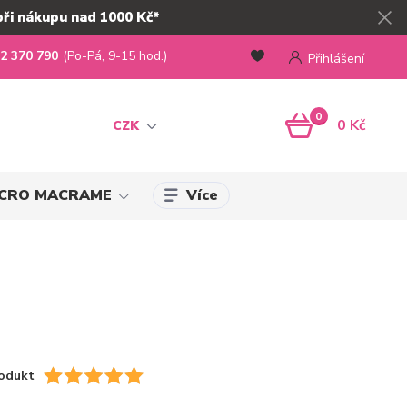
při nákupu nad 1000 Kč*
2 370 790
(Po-Pá, 9-15 hod.)
Přihlášení
0
0 Kč
CZK
Více
MICRO MACRAME
odukt