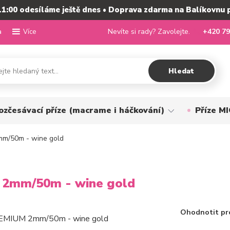
11:00 odesíláme ještě dnes • Doprava zdarma na Balíkovnu 
a
Nevíte si rady? Zavolejte.
+420 79
Více
Hledat
ozčesávací příze (macrame i háčkování)
Příze 
m/50m - wine gold
 2mm/50m - wine gold
Ohodnotit pr