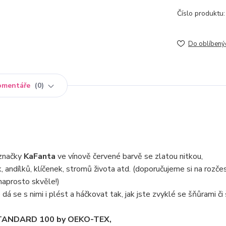
Číslo produktu:
Do oblíbený
omentáře
0
značky
KaFanta
ve vínově červené barvě se zlatou nitkou,
 andílků, klíčenek, stromů života atd. (doporučujeme si na rozče
naprosto skvěle!)
dá se s nimi i plést a háčkovat tak, jak jste zvyklé se šňůrami či
m STANDARD 100 by OEKO-TEX,