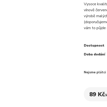
Vysoce kvali
vínově červen
výrobě malých 
(doporučujeme
vám to půjde 
Dostupnost
Doba dodání
Nejsme plátc
89 Kč
/