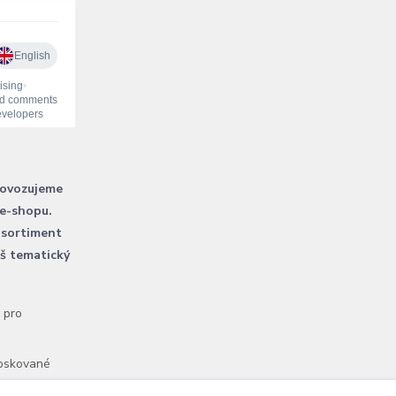
rovozujeme
 e-shopu.
 sortiment
áš tematický
l pro
voskované