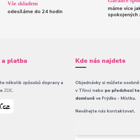
Garance spok
Vše skladem
máme více ja
odesíláme do 24 hodin
spokojených 
 a platba
Kde nás najdete
te několik způsobů dopravy a
Objednávky si můžete osobně
ce
ZDE
.
v Třinci nebo
po předchozí te
domluvě
ve Frýdku - Místku.
Neváhejte nás kontaktovat.