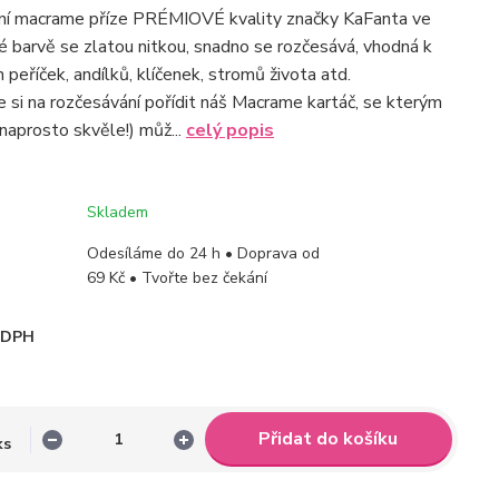
tní macrame příze PRÉMIOVÉ kvality značky KaFanta ve
é barvě se zlatou nitkou, snadno se rozčesává, vhodná k
peříček, andílků, klíčenek, stromů života atd.
 si na rozčesávání pořídit náš Macrame kartáč, se kterým
naprosto skvěle!) můž...
celý popis
Skladem
Odesíláme do 24 h • Doprava od
69 Kč • Tvořte bez čekání
i DPH
Přidat do košíku
ks