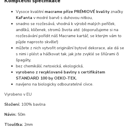
Kompletní specifikace
Vysoce kvalitní
macrame příze PRÉMIOVÉ kvality
značky
KaFanta
v modré barvě s duhovou nitkou,
snadno se rozčesává, vhodná k výrobě malých peříček,
andílků, klíčenek, stromů života atd. (doporučujeme si na
rozčesávání pořídit náš Macrame kartáč, se kterým vám to
půjde naprosto skvěle!)
můžete z nich vytvořit originální bytové dekorace, ale dá se
s nimi i plést a háčkovat tak, jak jste zvyklé se šňůrami či
špagáty,
bez chemikálií, netoxická, ekologická,
vyrobeno z recyklované bavlny s certifikátem
STANDARD 100 by OEKO-TEX,
navíjeno na biologicky odbouratelné cívce.
Vyrobeno v EU
Složení:
100% bavlna
Návin:
50m
Tloušťka:
2mm