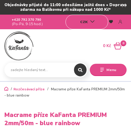
Objednávky přijaté do 11:00 odesíláme ještě dnes • Doprava
zdarma na Balíkovnu při nákupu nad 1000 Kč*
+420 792 370 790
CZK
(Po-Pá, 9-15 hod.)
0
0 Kč
Menu
Rozčesávací příze
Macrame příze KaFanta PREMIUM 2mm/50m
- blue rainbow
Macrame příze KaFanta PREMIUM
2mm/50m - blue rainbow