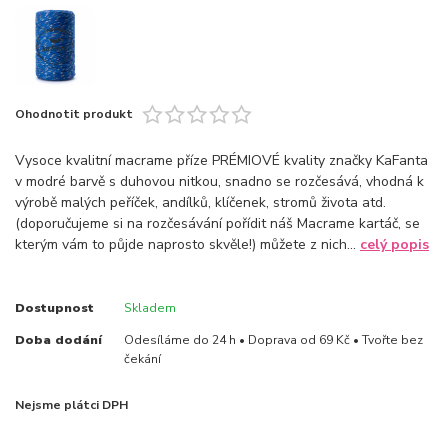
Ohodnotit produkt
Vysoce kvalitní macrame příze PRÉMIOVÉ kvality značky KaFanta
v modré barvě s duhovou nitkou, snadno se rozčesává, vhodná k
výrobě malých peříček, andílků, klíčenek, stromů života atd.
(doporučujeme si na rozčesávání pořídit náš Macrame kartáč, se
kterým vám to půjde naprosto skvěle!) můžete z nich...
celý popis
Dostupnost
Skladem
Doba dodání
Odesíláme do 24 h • Doprava od 69 Kč • Tvořte bez
čekání
Nejsme plátci DPH