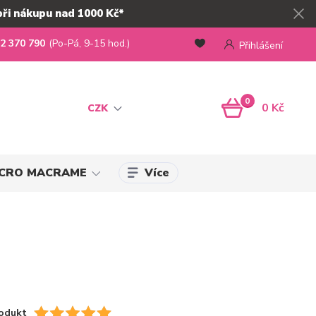
při nákupu nad 1000 Kč*
2 370 790
(Po-Pá, 9-15 hod.)
Přihlášení
0
0 Kč
CZK
Více
MICRO MACRAME
odukt