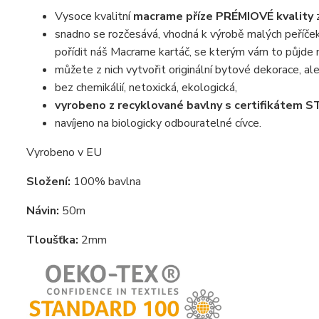
Vysoce kvalitní
macrame příze PRÉMIOVÉ kvality
snadno se rozčesává, vhodná k výrobě malých peříček,
pořídit náš Macrame kartáč, se kterým vám to půjde 
můžete z nich vytvořit originální bytové dekorace, ale 
bez chemikálií, netoxická, ekologická,
vyrobeno z recyklované bavlny s certifikáte
navíjeno na biologicky odbouratelné cívce.
Vyrobeno v EU
Složení:
100% bavlna
Návin:
50m
Tloušťka:
2mm