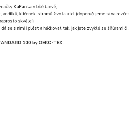
značky
KaFanta
v bílé barvě,
 andílků, klíčenek, stromů života atd. (doporučujeme si na rozče
naprosto skvěle!)
dá se s nimi i plést a háčkovat tak, jak jste zvyklé se šňůrami či
m STANDARD 100 by OEKO-TEX,