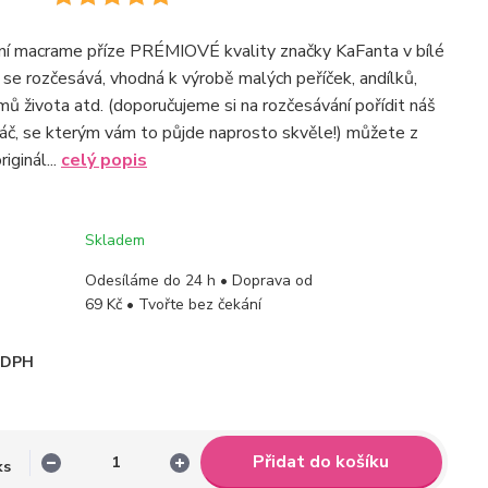
ní macrame příze PRÉMIOVÉ kvality značky KaFanta v bílé
 se rozčesává, vhodná k výrobě malých peříček, andílků,
mů života atd. (doporučujeme si na rozčesávání pořídit náš
č, se kterým vám to půjde naprosto skvěle!) můžete z
riginál...
celý popis
Skladem
Odesíláme do 24 h • Doprava od
69 Kč • Tvořte bez čekání
i DPH
Přidat do košíku
ks