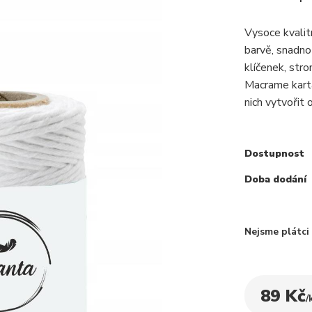
Vysoce kvalit
barvě, snadno
klíčenek, stro
Macrame kartá
nich vytvořit o
Dostupnost
Doba dodání
Nejsme plátc
89 Kč
/