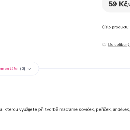
59 Kč
/
Číslo produktu:
Do oblíbený
omentáře
0
na
, kterou využijete při tvorbě macrame soviček, peříček, andělek,