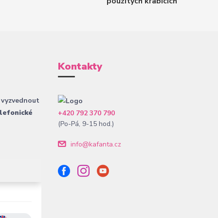
použitých krabicích
Kontakty
 vyzvednout
lefonické
+420 792 370 790
(Po-Pá, 9-15 hod.)
info@kafanta.cz