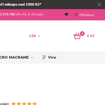
při nákupu nad 1000 Kč*
2 370 790
(Po-Pá, 9-15 hod.)
Přihlášení
0
0 Kč
CZK
Více
MICRO MACRAME
odukt