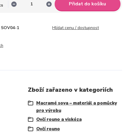
Přidat do košíku
ks
SOV04-1
Hlídat cenu / dostupnost
ch
Zboží zařazeno v kategoriích
Macramé sova – materiál a pomůcky
pro výrobu
Ovčí rouno a viskóza
Ovčí rouno