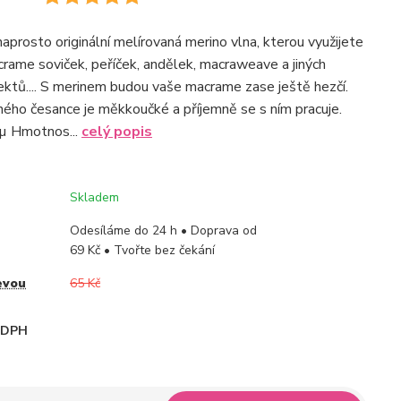
aprosto originální melírovaná merino vlna, kterou využijete
crame soviček, peříček, andělek, macraweave a jiných
ktů.... S merinem budou vaše macrame zase ještě hezčí.
ného česance je měkkoučké a příjemně se s ním pracuje.
 µ Hmotnos...
celý popis
Skladem
Odesíláme do 24 h • Doprava od
69 Kč • Tvořte bez čekání
evou
65 Kč
i DPH