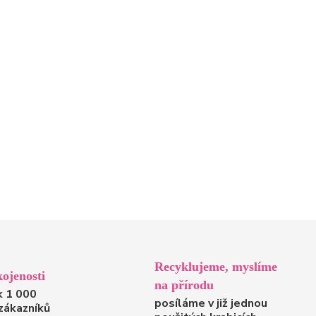
Recyklujeme, myslíme
ojenosti
na přírodu
k 1 000
posíláme v již jednou
zákazníků