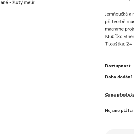
Jemňoučká a n
při tvorbě ma
macrame proje
Klubíčko vlně
Tloušťka: 24
Dostupnost
Doba dodání
Cena před sl
Nejsme plátc