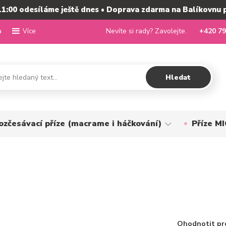
11:00 odesíláme ještě dnes • Doprava zdarma na Balíkovnu 
a
Nevíte si rady? Zavolejte.
+420 79
Více
Hledat
ozčesávací příze (macrame i háčkování)
Příze 
Ohodnotit pr