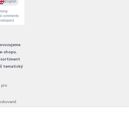
rovozujeme
 e-shopu.
 sortiment
áš tematický
l pro
voskované