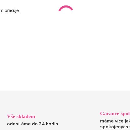
m pracuje.
Garance spok
Vše skladem
máme více ja
odesíláme do 24 hodin
spokojených 