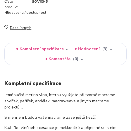
Číslo
SOV03-5
produktu:
Hlídat cenu / dostupnost
Do oblíbených
Kompletní specifikace
Hodnocení
3
Komentáře
0
Kompletní specifikace
Jemňoučká merino vlna, kterou využijete při tvorbě macrame
soviček, peříček, andělek, macraweave a jiných macrame
projektů....
S merinem budou vaše macrame zase ještě hezčí.
Klubíčko vlněného česance je měkkoučké a příjemně se s ním