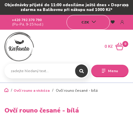
Objednávky přijaté do 11:00 odesíláme ještě dnes • Doprava
zdarma na Balíkovnu při nákupu nad 1000 Kč*
+420 792 370 790
CZK
(Po-Pá, 9-15 hod.)
0
0 Kč
Menu
Ovčí rouno a viskóza
Ovčí rouno česané - bílá
Ovčí rouno česané - bílá