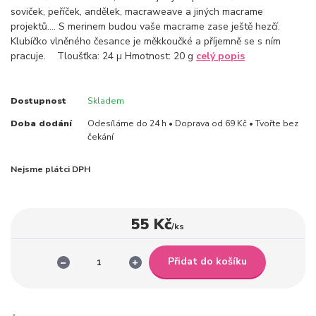
soviček, peříček, andělek, macraweave a jiných macrame
projektů.... S merinem budou vaše macrame zase ještě hezčí.
Klubíčko vlněného česance je měkkoučké a příjemně se s ním
pracuje. Tloušťka: 24 µ Hmotnost: 20 g
celý popis
Dostupnost
Skladem
Doba dodání
Odesíláme do 24 h • Doprava od 69 Kč • Tvořte bez
čekání
Nejsme plátci DPH
55 Kč
/
ks
Přidat do košíku