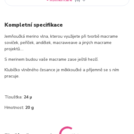
Kompletní specifikace
Jemňoučká merino vlna, kterou využijete při tvorbě macrame
soviček, peříček, andělek, macraweave a jiných macrame
projektů....
S merinem budou vaše macrame zase ještě hezčí.
Klubíčko vlněného česance je měkkoučké a příjemně se s ním
pracuje.
Tloušťka:
24 µ
Hmotnost:
20 g