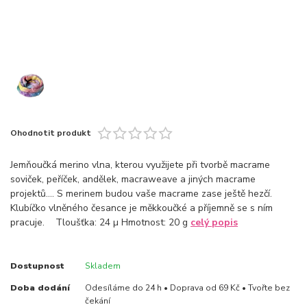
Ohodnotit produkt
Jemňoučká merino vlna, kterou využijete při tvorbě macrame
soviček, peříček, andělek, macraweave a jiných macrame
projektů.... S merinem budou vaše macrame zase ještě hezčí.
Klubíčko vlněného česance je měkkoučké a příjemně se s ním
pracuje. Tloušťka: 24 µ Hmotnost: 20 g
celý popis
Dostupnost
Skladem
Doba dodání
Odesíláme do 24 h • Doprava od 69 Kč • Tvořte bez
čekání