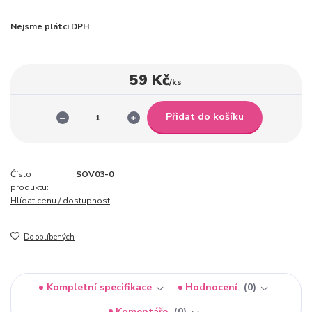
Nejsme plátci DPH
59 Kč
/
ks
Přidat do košíku
Číslo
SOV03-0
produktu:
Hlídat cenu / dostupnost
Do oblíbených
Kompletní specifikace
Hodnocení
0
Komentáře
0