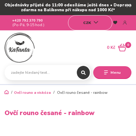
Objednávky přijaté do 11:00 odesíláme ještě dnes • Doprava
zdarma na Balíkovnu při nákupu nad 1000 Kč*
+420 792 370 790
CZK
(Po-Pá, 9-15 hod.)
0
0 Kč
Menu
Ovčí rouno a viskóza
Ovčí rouno česané - rainbow
Ovčí rouno česané - rainbow