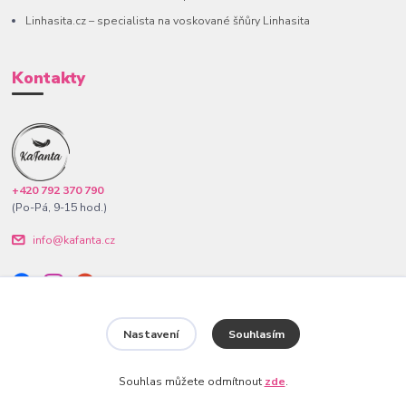
Linhasita.cz – specialista na voskované šňůry Linhasita
Kontakty
+420 792 370 790
(Po-Pá, 9-15 hod.)
info@kafanta.cz
Nastavení
Souhlasím
www.kafanta.cz. Všechna práva vyhrazena.
Souhlas můžete odmítnout
zde
.
Vytvořeno na
Eshop-rychle.cz