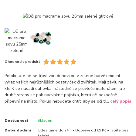
Ohodnotit produkt
Polokulaté oči se třpytivou duhovkou v zelené barvě umocní
výraz vašich nejrůznějších postaviček či zvířátek. Mají závit, na
který se nasadí duhovka, následně se provleče materiálem, a z
druhé strany se pak nacvakne pojistka, která oči bezpečně
připevní na místo. Pokud nebudete chtít, aby se oči tř...
celý popis
Dostupnost
Skladem
Doba dodání
Odesíláme do 24 h • Doprava od 69 Kč • Tvořte bez
čekání