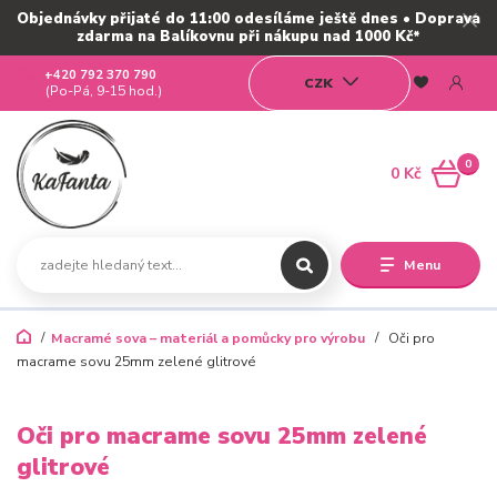
Objednávky přijaté do 11:00 odesíláme ještě dnes • Doprava
zdarma na Balíkovnu při nákupu nad 1000 Kč*
+420 792 370 790
CZK
(Po-Pá, 9-15 hod.)
0
0 Kč
Menu
Macramé sova – materiál a pomůcky pro výrobu
Oči pro
macrame sovu 25mm zelené glitrové
Oči pro macrame sovu 25mm zelené
glitrové