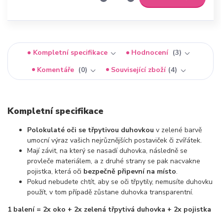
Kompletní specifikace
Hodnocení
3
Komentáře
0
Související zboží
4
Kompletní specifikace
Polokulaté oči se třpytivou duhovkou
v zelené barvě
umocní výraz vašich nejrůznějších postaviček či zvířátek.
Mají závit, na který se nasadí duhovka, následně se
provleče materiálem, a z druhé strany se pak nacvakne
pojistka, která oči
bezpečně připevní na místo
.
Pokud nebudete chtít, aby se oči třpytily, nemusíte duhovku
použít, v tom případě zůstane duhovka transparentní.
1 balení = 2x oko + 2x zelená třpytivá duhovka + 2x pojistka