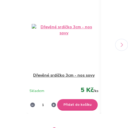
Dřevěné srdíčko 3cm - nos sovy
Oči pro ma
5 Kč
Skladem
/
ks
Není skladem
Přidat do košíku