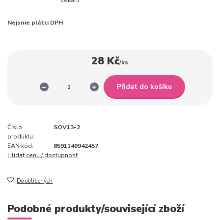
Nejsme plátci DPH
28 Kč
/
ks
Přidat do košíku
Číslo
SOV13-2
produktu:
EAN kód:
8591149942457
Hlídat cenu / dostupnost
Do oblíbených
Podobné produkty/související zboží