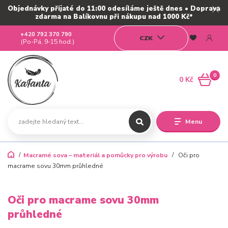
Objednávky přijaté do 11:00 odesíláme ještě dnes • Doprava
zdarma na Balíkovnu při nákupu nad 1000 Kč*
+420 792 370 790
CZK
(Po-Pá, 9-15 hod.)
0
0 Kč
Menu
Macramé sova – materiál a pomůcky pro výrobu
Oči pro
macrame sovu 30mm průhledné
Oči pro macrame sovu 30mm
průhledné