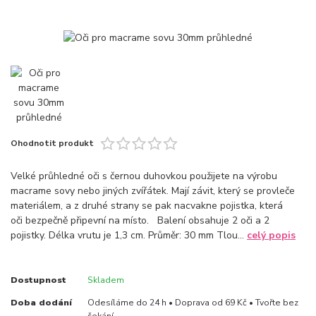
Ohodnotit produkt
Velké průhledné oči s černou duhovkou použijete na výrobu
macrame sovy nebo jiných zvířátek. Mají závit, který se provleče
materiálem, a z druhé strany se pak nacvakne pojistka, která
oči bezpečně připevní na místo. Balení obsahuje 2 oči a 2
pojistky. Délka vrutu je 1,3 cm. Průměr: 30 mm Tlou...
celý popis
Dostupnost
Skladem
Doba dodání
Odesíláme do 24 h • Doprava od 69 Kč • Tvořte bez
čekání