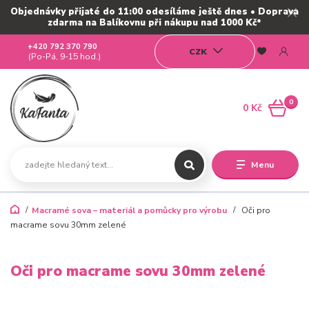
Objednávky přijaté do 11:00 odesíláme ještě dnes • Doprava
zdarma na Balíkovnu při nákupu nad 1000 Kč*
+420 792 370 790
CZK
(Po-Pá, 9-15 hod.)
0
0 Kč
Menu
Macramé sova – materiál a pomůcky pro výrobu
Oči pro
macrame sovu 30mm zelené
Oči pro macrame sovu 30mm zelené