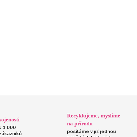
Recyklujeme, myslíme
ojenosti
na přírodu
k 1 000
posíláme v již jednou
zákazníků