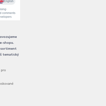
rovozujeme
 e-shopu.
 sortiment
áš tematický
l pro
voskované