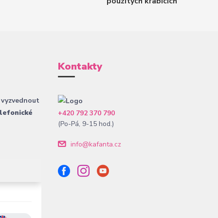
použitých krabicích
Kontakty
 vyzvednout
lefonické
+420 792 370 790
(Po-Pá, 9-15 hod.)
info@kafanta.cz