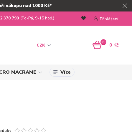
při nákupu nad 1000 Kč*
2 370 790
(Po-Pá, 9-15 hod.)
Přihlášení
0
0 Kč
CZK
Více
MICRO MACRAME
odukt