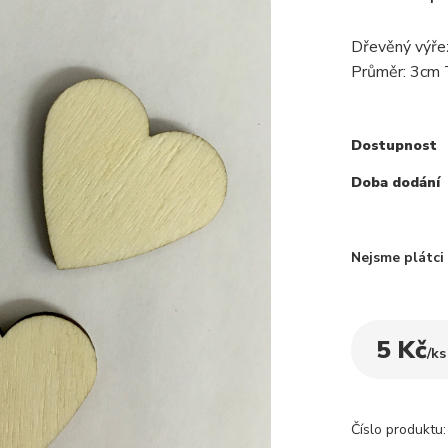
Dřevěný výřez
Průměr: 3cm
Dostupnost
Doba dodání
Nejsme plátc
5 Kč
/
ks
Číslo produktu: