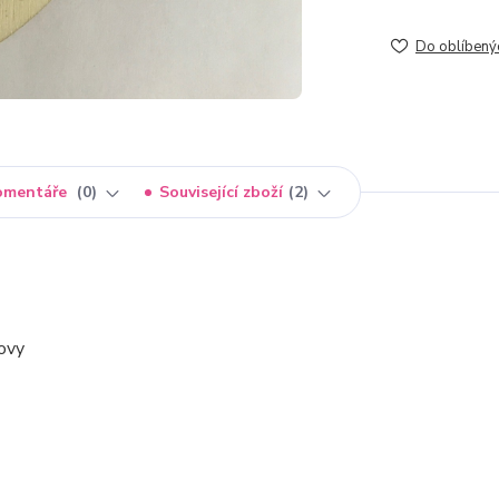
Do oblíbený
omentáře
0
Související zboží
2
sovy