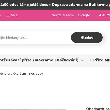
11:00 odesíláme ještě dnes • Doprava zdarma na Balíkovnu 
a
Nevíte si rady? Zavolejte.
+420 79
Více
Hledat
ozčesávací příze (macrame i háčkování)
Příze 
ěné srdíčko 3cm - nos sovy
Ohodnotit pr