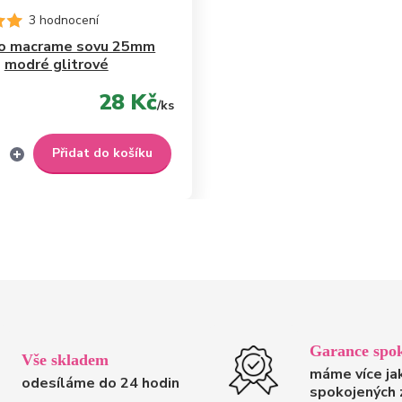
3 hodnocení
ro macrame sovu 25mm
modré glitrové
28 Kč
/
ks
Přidat do košíku
Garance spok
Vše skladem
máme více ja
odesíláme do 24 hodin
spokojených 