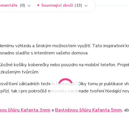
omentáře
0
Související zboží
13
dernímu vzhledu a širokým možnostem využití. Tato inspirativní k
é snadno sladíte s interiérem vašeho domova.
úložné košíky, koberečky nebo pouzdro na mobilní telefon. Proje
ně zkušeným tvůrcům.
vysvětlení základních technik háčkování. Díky tomu je publikace v
 přízí, tak i pro pokročilé milovníky handmade tvoření hledající n
nou šňůru Kafanta 3mm
a
Bavlněnou šňůru Kafanta 5mm,
ab