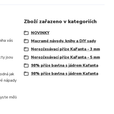
Zboží zařazeno v kategoriích
NOVINKY
niha vás
Macramé návody, knihy a DIY sady
Nerozčesávací příze KaFanta - 3 mm
kty jsou
Nerozčesávací příze KaFanta - 5 mm
98% příze bavlna s jádrem Kafanta
98% příze bavlna s jádrem Kafanta
hodná jak
ové nápady
yste měli