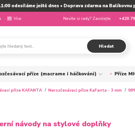
11:00 odesíláme ještě dnes • Doprava zdarma na Balíkovnu 
a
Nevíte si rady? Zavolejte.
+420 79
Více
Hledat
ozčesávací příze (macrame i háčkování)
Příze 
ávací příze KAFANTA
Nerozčesávací příze KaFanta - 3 mm
98%
erní návody na stylové doplňky