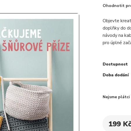
Ohodnotit pr
Objevte kreati
doplňky do do
návody na kabe
pro úplné zač
Dostupnost
Doba dodání
Nejsme plátc
199 K