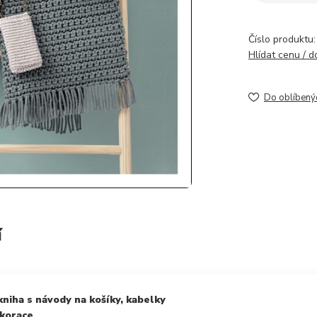
Číslo produktu:
Hlídat cenu / 
Do oblíbený
í
kniha s návody na košíky, kabelky
ekorace