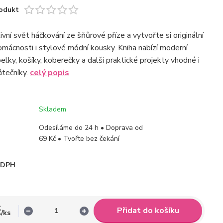
odukt
vní svět háčkování ze šňůrové příze a vytvořte si originální
mácnosti i stylové módní kousky. Kniha nabízí moderní
lky, košíky, koberečky a další praktické projekty vhodné i
átečníky.
celý popis
Skladem
Odesíláme do 24 h • Doprava od
69 Kč • Tvořte bez čekání
i DPH
č
Přidat do košíku
/
ks