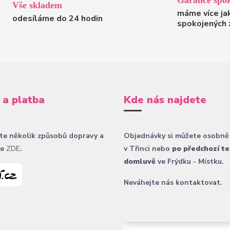
Garance spok
Vše skladem
máme více ja
odesíláme do 24 hodin
spokojených 
 a platba
Kde nás najdete
te několik způsobů dopravy a
Objednávky si můžete osobně
ce
ZDE
.
v Třinci nebo
po předchozí te
domluvě
ve Frýdku - Místku.
Neváhejte nás kontaktovat.