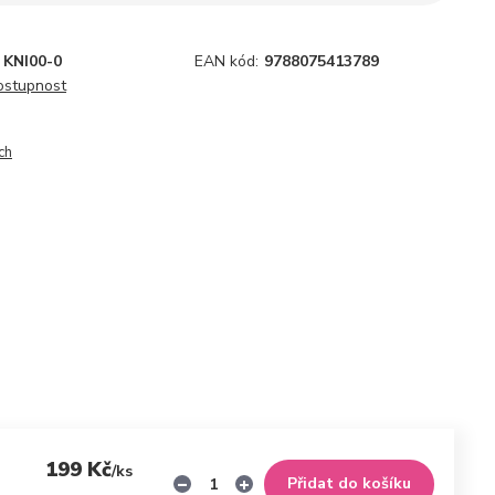
KNI00-0
EAN kód:
9788075413789
dostupnost
ch
199 Kč
/
ks
Přidat do košíku