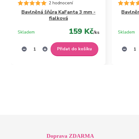
2 hodnocení
Bavlněná šňůra KaFanta 3 mm -
Bavlně
fialková
159 Kč
Skladem
Skladem
/
ks
Přidat do košíku
Doprava ZDARMA