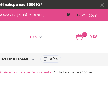
při nákupu nad 1000 Kč*
2 370 790
(Po-Pá, 9-15 hod.)
Přihlášení
0
0 Kč
CZK
Více
MICRO MACRAME
 příze bavlna s jádrem Kafanta
Háčkujeme ze šňůrové