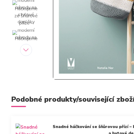
Podobné produkty/související zbož
Snadné háčkování se šňůrovou přízí – 
a bytové d