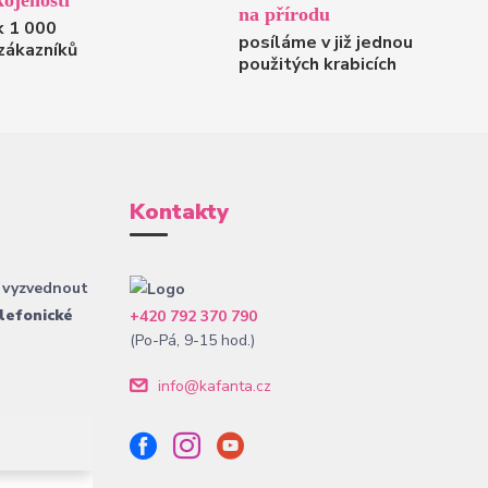
ojenosti
na přírodu
k 1 000
posíláme v již jednou
zákazníků
použitých krabicích
Kontakty
 vyzvednout
lefonické
+420 792 370 790
(Po-Pá, 9-15 hod.)
info@kafanta.cz