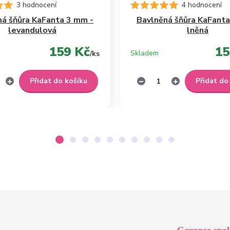
3 hodnocení
4 hodnocení
ná šňůra KaFanta 3 mm -
Bavlněná šňůra KaFanta
levandulová
lněná
159 Kč
15
Skladem
/
ks
Přidat do košíku
Přidat do