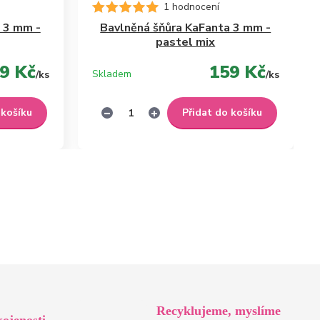
1 hodnocení
 3 mm -
Bavlněná šňůra KaFanta 3 mm -
pastel mix
9 Kč
159 Kč
Skladem
/
ks
/
ks
 košíku
Přidat do košíku
Recyklujeme, myslíme