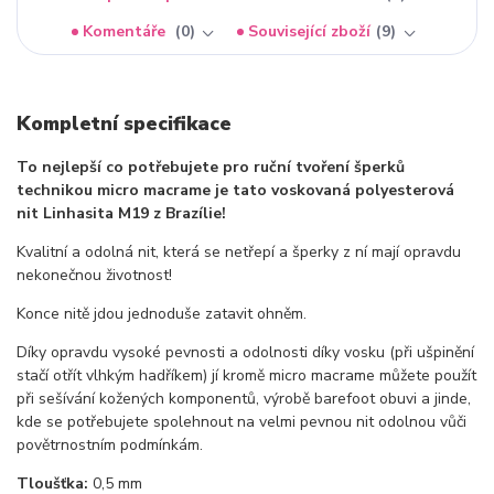
Komentáře
0
Související zboží
9
Kompletní specifikace
To nejlepší co potřebujete pro ruční tvoření šperků
technikou micro macrame je tato voskovaná polyesterová
nit Linhasita M19 z Brazílie!
Kvalitní a odolná nit, která se netřepí a šperky z ní mají opravdu
nekonečnou životnost!
Konce nitě jdou jednoduše zatavit ohněm.
Díky opravdu vysoké pevnosti a odolnosti díky vosku (při ušpinění
stačí otřít vlhkým hadříkem) jí kromě micro macrame můžete použít
při sešívání kožených komponentů, výrobě barefoot obuvi a jinde,
kde se potřebujete spolehnout na velmi pevnou nit odolnou vůči
povětrnostním podmínkám.
Tloušťka:
0,5 mm