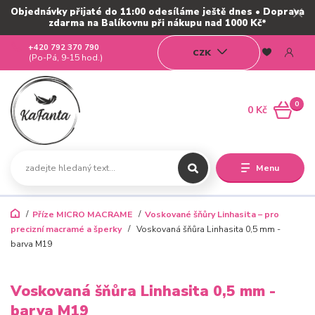
Objednávky přijaté do 11:00 odesíláme ještě dnes • Doprava
zdarma na Balíkovnu při nákupu nad 1000 Kč*
+420 792 370 790
CZK
(Po-Pá, 9-15 hod.)
0
0 Kč
Menu
Příze MICRO MACRAME
Voskované šňůry Linhasita – pro
precizní macramé a šperky
Voskovaná šňůra Linhasita 0,5 mm -
barva M19
Voskovaná šňůra Linhasita 0,5 mm -
barva M19