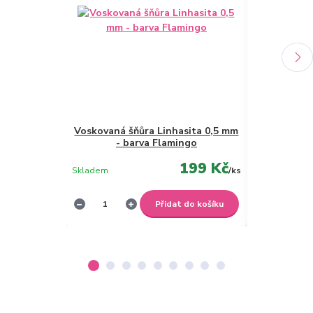
Voskovaná šňůra Linhasita 0,5 mm
Náramky p
- barva Flamingo
drhané 
199 Kč
Skladem
/
ks
Skladem
Přidat do košíku