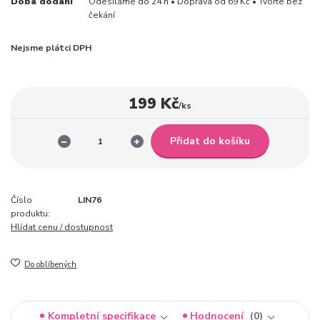
Doba dodání
Odesíláme do 24 h • Doprava od 69 Kč • Tvořte bez
čekání
Nejsme plátci DPH
199 Kč
/
ks
Přidat do košíku
Číslo
LIN76
produktu:
Hlídat cenu / dostupnost
Do oblíbených
Kompletní specifikace
Hodnocení
0