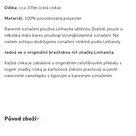
Délka:
cca 335m (celá cívka)
Materiál:
100% povoskovaný polyester
Barevné označení používá Linhasita většinou číselné, pouze u
několika málo barev používají slovní/písmenné označení. Na
našem eshopu dodržujeme označení striktně podle Linhasity.
Jedná se o originální brazilskou nit značky Linhasita.
Každá cívka je zabalené v originálním celofánovém přebalu s
logem značky, cívka je kartonová (nikoliv plastová) a uvnitř
naleznete samolepku s typovým a barevným označením.
Původ zboží