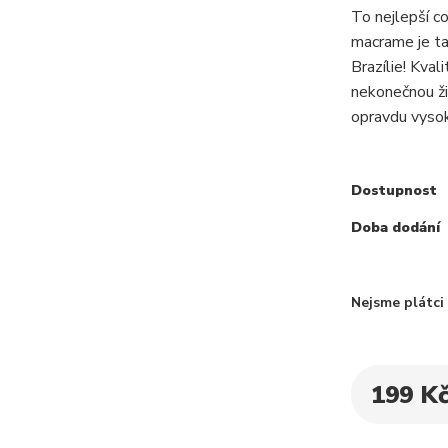
To nejlepší c
macrame je t
Brazílie! Kval
nekonečnou ži
opravdu vysok
Dostupnost
Doba dodání
Nejsme plátc
199 K