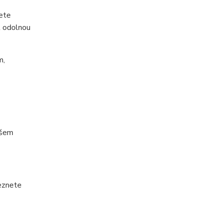
žete
t odolnou
m,
ašem
leznete