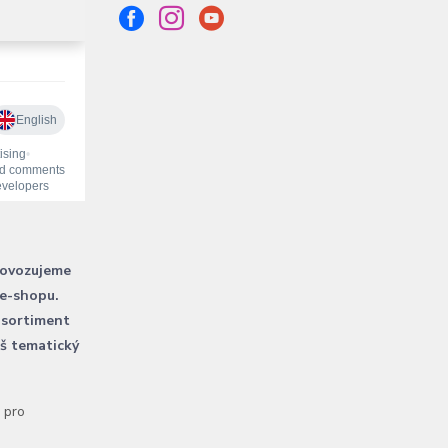
rovozujeme
 e-shopu.
 sortiment
áš tematický
l pro