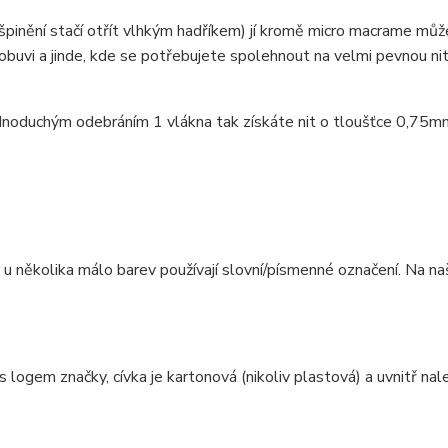
ušpinění stačí otřít vlhkým hadříkem) jí kromě micro macrame mů
obuvi a jinde, kde se potřebujete spolehnout na velmi pevnou ni
ednoduchým odebráním 1 vlákna tak získáte nit o tloušťce 0,75m
e u několika málo barev používají slovní/písmenné označení. Na n
 logem značky, cívka je kartonová (nikoliv plastová) a uvnitř na