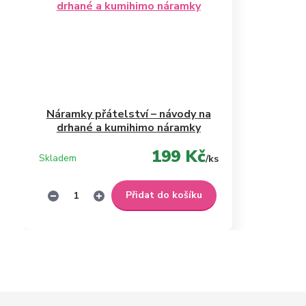
Náramky přátelství – návody na
drhané a kumihimo náramky
199 Kč
Skladem
/
ks
Přidat do košíku