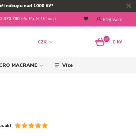
při nákupu nad 1000 Kč*
2 370 790
(Po-Pá, 9-15 hod.)
Přihlášení
0
0 Kč
CZK
Více
MICRO MACRAME
odukt