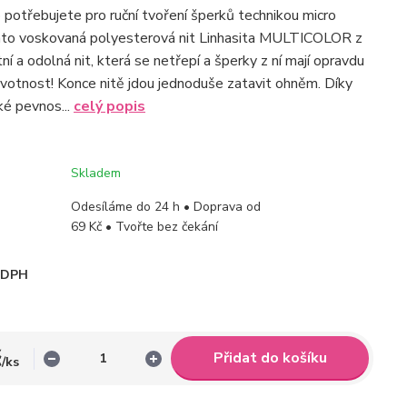
o potřebujete pro ruční tvoření šperků technikou micro
ato voskovaná polyesterová nit Linhasita MULTICOLOR z
itní a odolná nit, která se netřepí a šperky z ní mají opravdu
votnost! Konce nitě jdou jednoduše zatavit ohněm. Díky
é pevnos...
celý popis
Skladem
Odesíláme do 24 h • Doprava od
69 Kč • Tvořte bez čekání
i DPH
č
Přidat do košíku
/
ks