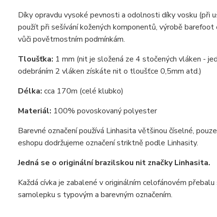
Díky opravdu vysoké pevnosti a odolnosti díky vosku (při 
použít při sešívání kožených komponentů, výrobě barefoot 
vůči povětrnostním podmínkám.
Tloušťka:
1 mm (nit je složená ze 4 stočených vláken - j
odebráním 2 vláken získáte nit o tloušťce 0,5mm atd.)
Délka:
cca 170m (celé klubko)
Materiál:
100% povoskovaný polyester
Barevné označení používá Linhasita většinou číselné, pouz
eshopu dodržujeme označení striktně podle Linhasity.
Jedná se o originální brazilskou nit značky Linhasita.
Každá cívka je zabalené v originálním celofánovém přebalu s
samolepku s typovým a barevným označením.