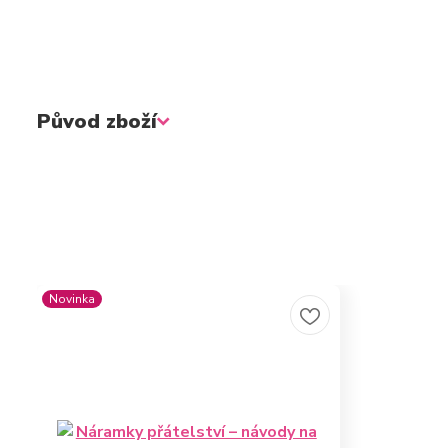
Původ zboží
Novinka