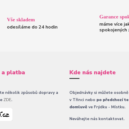
Garance spok
Vše skladem
máme více ja
odesíláme do 24 hodin
spokojených 
 a platba
Kde nás najdete
te několik způsobů dopravy a
Objednávky si můžete osobně
ce
ZDE
.
v Třinci nebo
po předchozí te
domluvě
ve Frýdku - Místku.
Neváhejte nás kontaktovat.