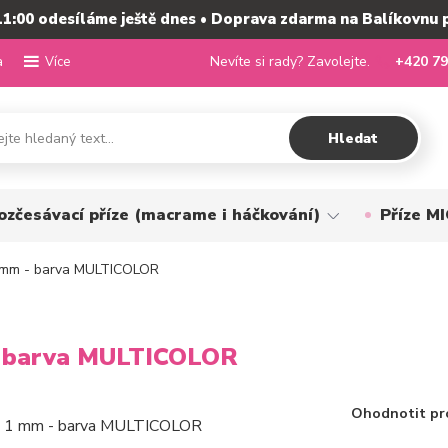
11:00 odesíláme ještě dnes • Doprava zdarma na Balíkovnu 
a
Nevíte si rady? Zavolejte.
+420 79
Více
Hledat
ozčesávací příze (macrame i háčkování)
Příze 
1 mm - barva MULTICOLOR
- barva MULTICOLOR
Ohodnotit pr