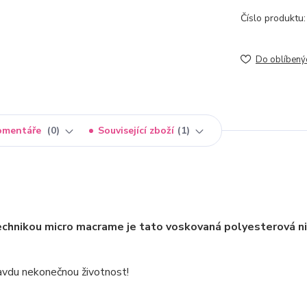
Číslo produktu:
Do oblíbený
omentáře
0
Související zboží
1
technikou micro macrame je tato voskovaná polyesterová n
pravdu nekonečnou životnost!