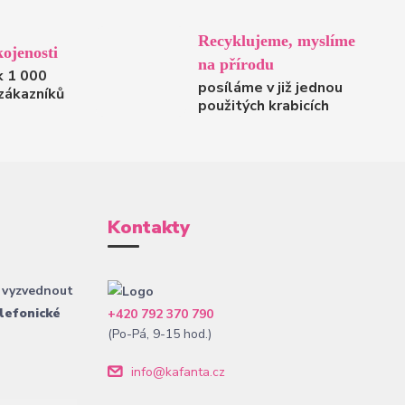
Recyklujeme, myslíme
ojenosti
na přírodu
k 1 000
posíláme v již jednou
zákazníků
použitých krabicích
Kontakty
 vyzvednout
lefonické
+420 792 370 790
(Po-Pá, 9-15 hod.)
info@kafanta.cz