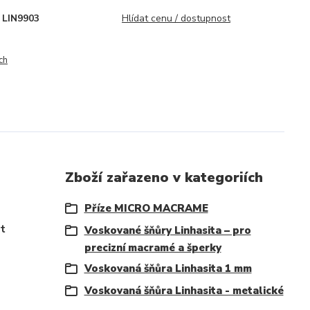
LIN9903
Hlídat cenu / dostupnost
ch
Zboží zařazeno v kategoriích
Příze MICRO MACRAME
it
Voskované šňůry Linhasita – pro
precizní macramé a šperky
Voskovaná šňůra Linhasita 1 mm
Voskovaná šňůra Linhasita - metalické