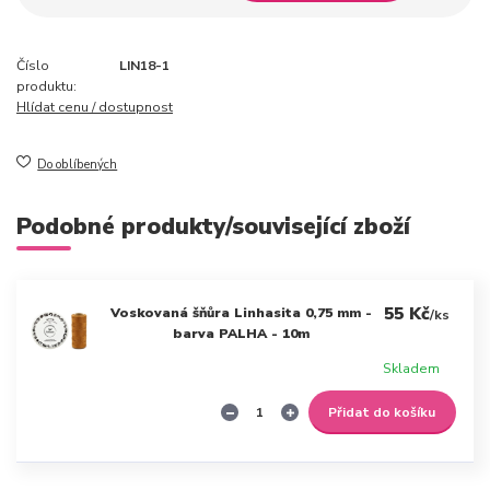
Číslo
LIN18-1
produktu:
Hlídat cenu / dostupnost
Do oblíbených
Podobné produkty/související zboží
55 Kč
Voskovaná šňůra Linhasita 0,75 mm -
/
ks
barva PALHA - 10m
Skladem
Přidat do košíku