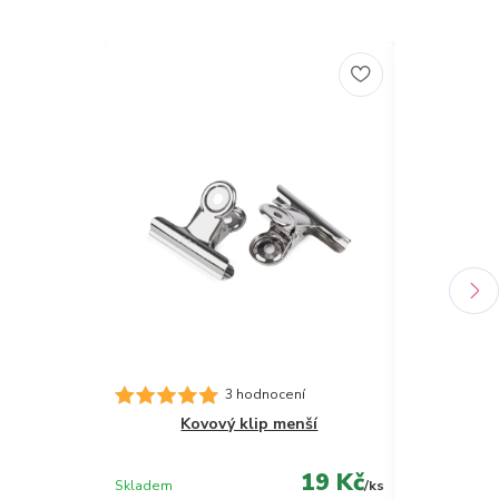
Novinka
Desky A4 s 
3 hodnocení
Kovový klip menší
19 Kč
Skladem
/
ks
Skladem