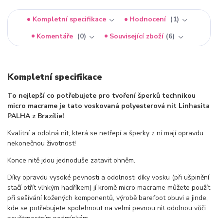
Kompletní specifikace
Hodnocení
1
Komentáře
0
Související zboží
6
Kompletní specifikace
To nejlepší co potřebujete pro tvoření šperků technikou
micro macrame je tato voskovaná polyesterová nit Linhasita
PALHA z Brazílie!
Kvalitní a odolná nit, která se netřepí a šperky z ní mají opravdu
nekonečnou životnost!
Konce nitě jdou jednoduše zatavit ohněm.
Díky opravdu vysoké pevnosti a odolnosti díky vosku (při ušpinění
stačí otřít vlhkým hadříkem) jí kromě micro macrame můžete použít
při sešívání kožených komponentů, výrobě barefoot obuvi a jinde,
kde se potřebujete spolehnout na velmi pevnou nit odolnou vůči