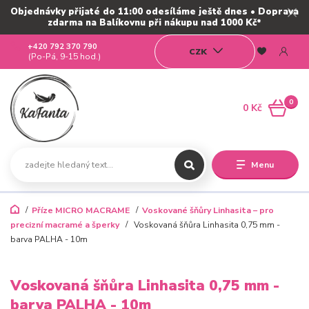
Objednávky přijaté do 11:00 odesíláme ještě dnes • Doprava
zdarma na Balíkovnu při nákupu nad 1000 Kč*
+420 792 370 790
CZK
(Po-Pá, 9-15 hod.)
0
0 Kč
Menu
Příze MICRO MACRAME
Voskované šňůry Linhasita – pro
precizní macramé a šperky
Voskovaná šňůra Linhasita 0,75 mm -
barva PALHA - 10m
Voskovaná šňůra Linhasita 0,75 mm -
barva PALHA - 10m