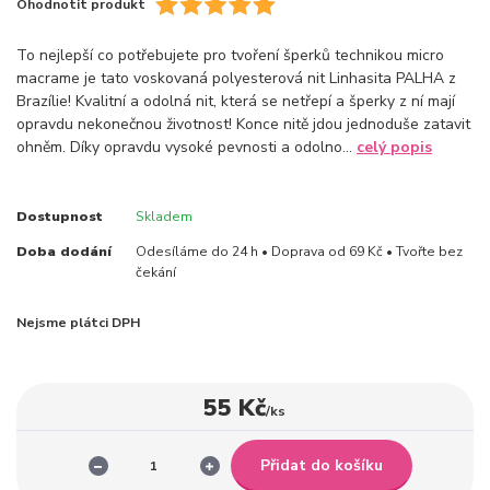
Ohodnotit produkt
To nejlepší co potřebujete pro tvoření šperků technikou micro
macrame je tato voskovaná polyesterová nit Linhasita PALHA z
Brazílie! Kvalitní a odolná nit, která se netřepí a šperky z ní mají
opravdu nekonečnou životnost! Konce nitě jdou jednoduše zatavit
ohněm. Díky opravdu vysoké pevnosti a odolno...
celý popis
Dostupnost
Skladem
Doba dodání
Odesíláme do 24 h • Doprava od 69 Kč • Tvořte bez
čekání
Nejsme plátci DPH
55 Kč
/
ks
Přidat do košíku