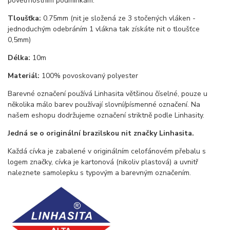
povětrnostním podmínkám.
Tloušťka:
0.75mm (nit je složená ze 3 stočených vláken -
jednoduchým odebráním 1 vlákna tak získáte nit o tloušťce
0,5mm)
Délka:
10m
Materiál:
100% povoskovaný polyester
Barevné označení používá Linhasita většinou číselné, pouze u
několika málo barev používají slovní/písmenné označení. Na
našem eshopu dodržujeme označení striktně podle Linhasity.
Jedná se o originální brazilskou nit značky Linhasita.
Každá cívka je zabalené v originálním celofánovém přebalu s
logem značky, cívka je kartonová (nikoliv plastová) a uvnitř
naleznete samolepku s typovým a barevným označením.