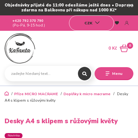
Objednávky přijaté do 11:00 odesíláme ještě dnes • Doprava
zdarma na Balíkovnu při nákupu nad 1000 Kč*
+420 792 370 790
CZK
(Po-Pá, 9-15 hod.)
0
0 Kč
Menu
Příze MICRO MACRAME
Doplňky k micro macrame
Desky
A4 s klipem s růžovými květy
Desky A4 s klipem s růžovými květy
Novinka