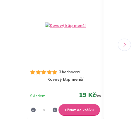
Desky A4 s 
3 hodnocení
Kovový klip menší
19 Kč
Skladem
/
ks
Skladem
Přidat do košíku