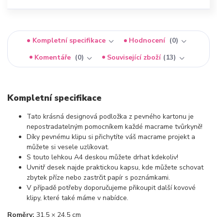
Kompletní specifikace
Hodnocení
0
Komentáře
0
Související zboží
13
Kompletní specifikace
Tato krásná designová podložka z pevného kartonu je
nepostradatelným pomocníkem každé macrame tvůrkyně!
Díky pevnému klipu si přichytíte váš macrame projekt a
můžete si vesele uzlíkovat.
S touto lehkou A4 deskou můžete drhat kdekoliv!
Uvnitř desek najde praktickou kapsu, kde můžete schovat
zbytek příze nebo zastrčit papír s poznámkami.
V případě potřeby doporučujeme přikoupit další kovové
klipy, které také máme v nabídce.
Roměry:
31,5 × 24,5 cm