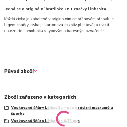
Jedná se o originální brazilskou nit značky Linhasita.
Každá cívka je zabalené v originálním celofánovém přebalu s
logem značky, cívka je kartonová (nikoliv plastová) a uvnitř
naleznete samolepku s typovým a barevným označením.
Původ zboží
Zboží zařazeno v kategoriích
Voskované šňůry Linhasita – pro precizní macramé a
šperky
Voskovaná šňůra Linhasita 0,75 mm