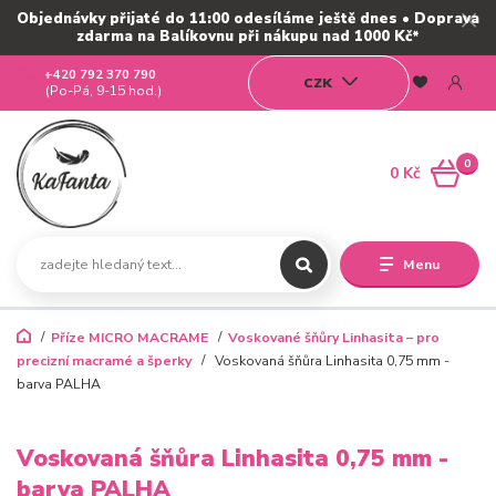
Objednávky přijaté do 11:00 odesíláme ještě dnes • Doprava
zdarma na Balíkovnu při nákupu nad 1000 Kč*
+420 792 370 790
CZK
(Po-Pá, 9-15 hod.)
0
0 Kč
Menu
Příze MICRO MACRAME
Voskované šňůry Linhasita – pro
precizní macramé a šperky
Voskovaná šňůra Linhasita 0,75 mm -
barva PALHA
Voskovaná šňůra Linhasita 0,75 mm -
barva PALHA