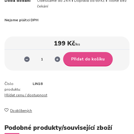
Doba dodání
Odesíláme do 24 h • Doprava od 69 Kč • Tvořte bez
čekání
Nejsme plátci DPH
199 Kč
/
ks
Přidat do košíku
Číslo
LIN18
produktu:
Hlídat cenu / dostupnost
Do oblíbených
Podobné produkty/související zboží