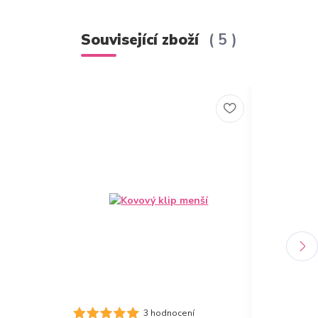
Související zboží
5
Novinka
Desky A4 s 
3 hodnocení