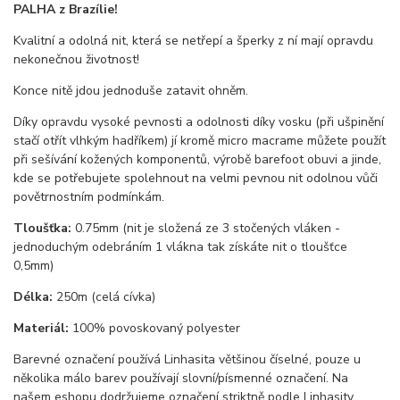
PALHA z Brazílie!
Kvalitní a odolná nit, která se netřepí a šperky z ní mají opravdu
nekonečnou životnost!
Konce nitě jdou jednoduše zatavit ohněm.
Díky opravdu vysoké pevnosti a odolnosti díky vosku (při ušpinění
stačí otřít vlhkým hadříkem) jí kromě micro macrame můžete použít
při sešívání kožených komponentů, výrobě barefoot obuvi a jinde,
kde se potřebujete spolehnout na velmi pevnou nit odolnou vůči
povětrnostním podmínkám.
Tloušťka:
0.75mm (nit je složená ze 3 stočených vláken -
jednoduchým odebráním 1 vlákna tak získáte nit o tloušťce
0,5mm)
Délka:
250m (celá cívka)
Materiál:
100% povoskovaný polyester
Barevné označení používá Linhasita většinou číselné, pouze u
několika málo barev používají slovní/písmenné označení. Na
našem eshopu dodržujeme označení striktně podle Linhasity.