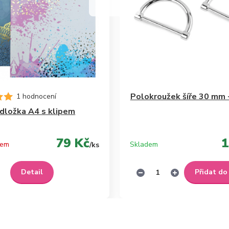
Polokroužek šíře 30 mm -
1 hodnocení
dložka A4 s klipem
79 Kč
1
dem
Skladem
/
ks
Detail
Přidat do