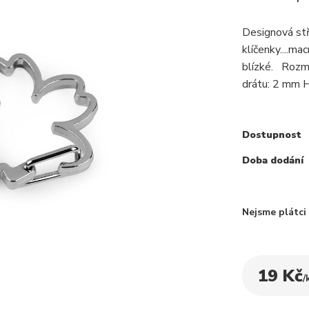
Designová stř
klíčenky....m
blízké. Rozm
drátu: 2 mm 
Dostupnost
Doba dodání
Nejsme plátc
19 Kč
/