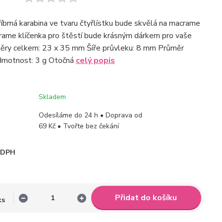
íbrná karabina ve tvaru čtyřlístku bude skvělá na macrame
acrame klíčenka pro štěstí bude krásným dárkem pro vaše
ěry celkem: 23 x 35 mm Šíře průvleku: 8 mm Průměr
Hmotnost: 3 g Otočná
celý popis
Skladem
Odesíláme do 24 h • Doprava od
69 Kč • Tvořte bez čekání
i DPH
Přidat do košíku
ks