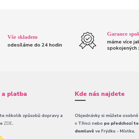
Garance spok
Vše skladem
máme více ja
odesíláme do 24 hodin
spokojených 
 a platba
Kde nás najdete
te několik způsobů dopravy a
Objednávky si můžete osobně
ce
ZDE
.
v Třinci nebo
po předchozí te
domluvě
ve Frýdku - Místku.