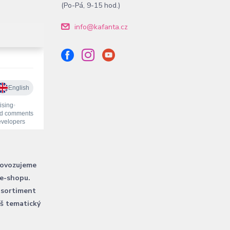
(Po-Pá, 9-15 hod.)
info@kafanta.cz
rovozujeme
 e-shopu.
 sortiment
áš tematický