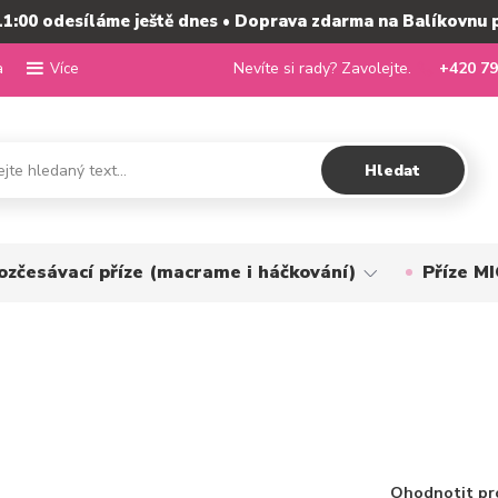
11:00 odesíláme ještě dnes • Doprava zdarma na Balíkovnu 
a
Nevíte si rady? Zavolejte.
+420 79
Více
Hledat
ozčesávací příze (macrame i háčkování)
Příze 
Ohodnotit pr