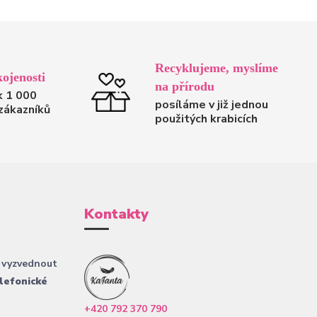
Recyklujeme, myslíme
ojenosti
na přírodu
k 1 000
posíláme v již jednou
zákazníků
použitých krabicích
Kontakty
 vyzvednout
lefonické
+420 792 370 790