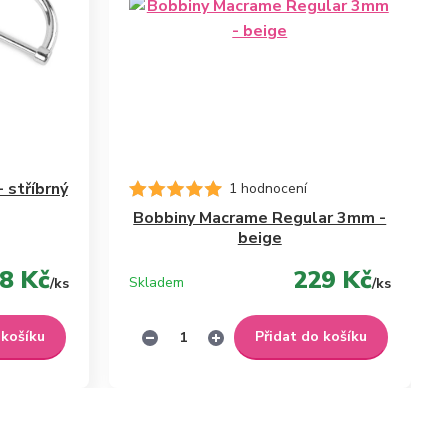
 stříbrný
1 hodnocení
Bobbiny Macrame Regular 3mm -
beige
8 Kč
229 Kč
Skladem
/
ks
/
ks
 košíku
Přidat do košíku