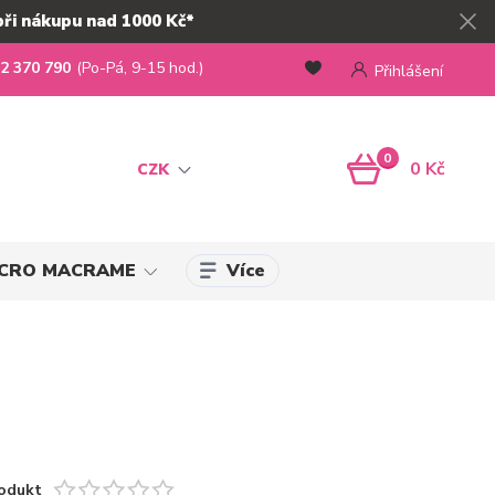
při nákupu nad 1000 Kč*
2 370 790
(Po-Pá, 9-15 hod.)
Přihlášení
0
0 Kč
CZK
Více
MICRO MACRAME
odukt