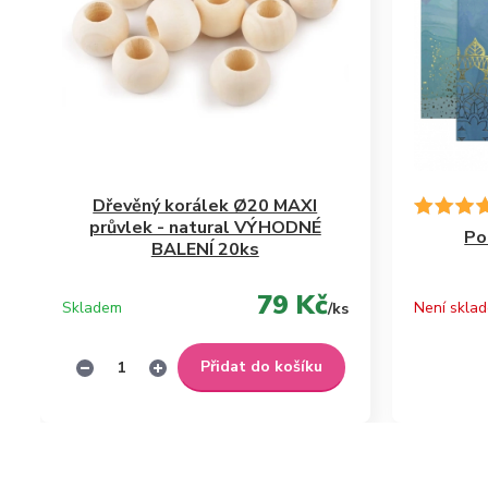
Dřevěný korálek Ø20 MAXI
průvlek - natural VÝHODNÉ
Po
BALENÍ 20ks
79 Kč
Skladem
Není skla
/
ks
Přidat do košíku