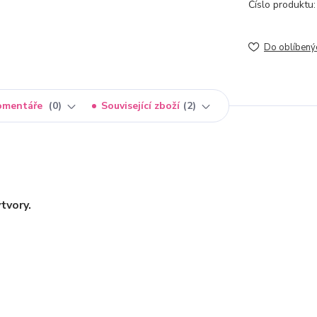
Číslo produktu:
Do oblíbený
omentáře
0
Související zboží
2
tvory.