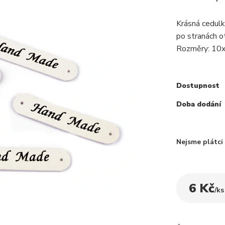
Krásná cedulk
po stranách otv
Rozměry: 10
Dostupnost
Doba dodání
Nejsme plátc
6 Kč
/
ks