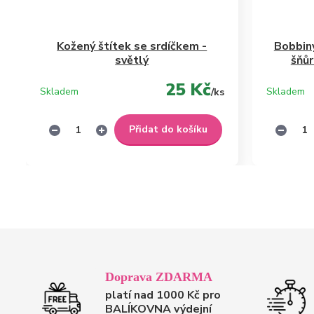
Kožený štítek se srdíčkem -
Bobbiny
světlý
šňů
25 Kč
Skladem
Skladem
/
ks
Přidat do košíku
Doprava ZDARMA
platí nad 1000 Kč pro
BALÍKOVNA výdejní