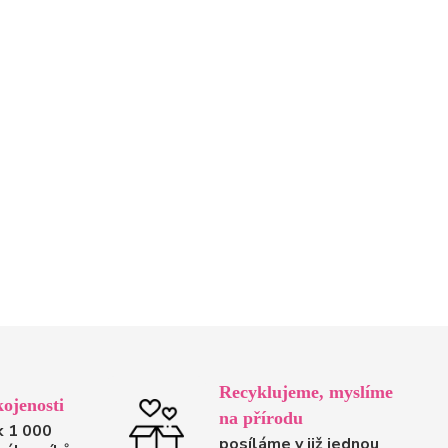
Recyklujeme, myslíme
ojenosti
na přírodu
k 1 000
posíláme v již jednou