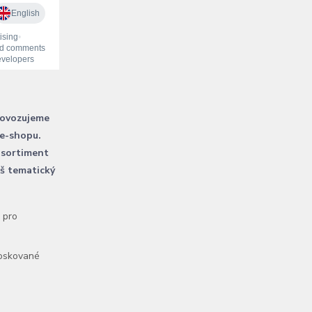
rovozujeme
 e-shopu.
 sortiment
áš tematický
l pro
voskované