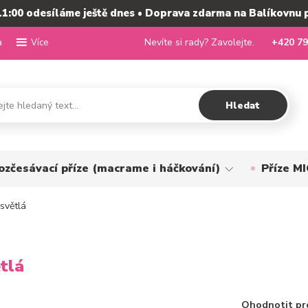
11:00 odesíláme ještě dnes • Doprava zdarma na Balíkovnu 
a
Nevíte si rady? Zavolejte.
+420 79
Více
Hledat
ozčesávací příze (macrame i háčkování)
Příze 
světlá
tlá
Ohodnotit pr