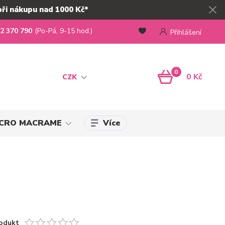
při nákupu nad 1000 Kč*
2 370 790
(Po-Pá, 9-15 hod.)
Přihlášení
0
0 Kč
CZK
Více
MICRO MACRAME
odukt