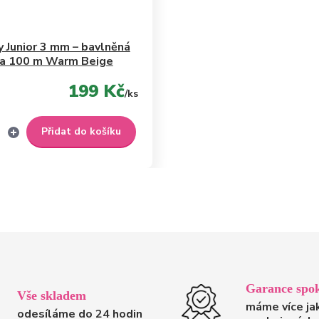
 Junior 3 mm – bavlněná
ra 100 m Warm Beige
199 Kč
/
ks
Přidat do košíku
Garance spok
Vše skladem
máme více ja
odesíláme do 24 hodin