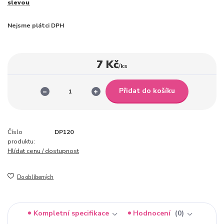
slevou
Nejsme plátci DPH
7 Kč
/
ks
Přidat do košíku
Číslo
DP120
produktu:
Hlídat cenu / dostupnost
Do oblíbených
Kompletní specifikace
Hodnocení
0