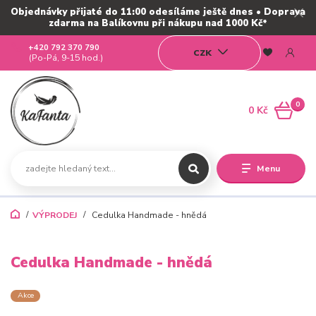
Objednávky přijaté do 11:00 odesíláme ještě dnes • Doprava
zdarma na Balíkovnu při nákupu nad 1000 Kč*
+420 792 370 790
CZK
(Po-Pá, 9-15 hod.)
0
0 Kč
Menu
VÝPRODEJ
Cedulka Handmade - hnědá
Cedulka Handmade - hnědá
Akce