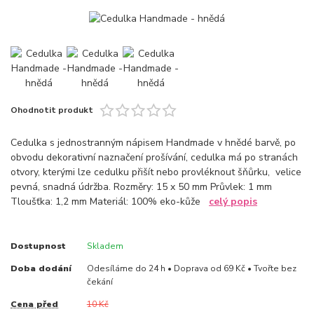
Ohodnotit produkt
Cedulka s jednostranným nápisem Handmade v hnědé barvě, po
obvodu dekorativní naznačení prošívání, cedulka má po stranách
otvory, kterými lze cedulku přišít nebo provléknout šňůrku, velice
pevná, snadná údržba. Rozměry: 15 x 50 mm Průvlek: 1 mm
Tloušťka: 1,2 mm Materiál: 100% eko-kůže
celý popis
Dostupnost
Skladem
Doba dodání
Odesíláme do 24 h • Doprava od 69 Kč • Tvořte bez
čekání
Cena před
10 Kč