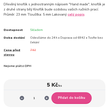
Dřevěný knoflík s jednostranným nápisem "Hand made", knoflík je
z druhé strany bílý Knoflík bude ozdobou vašich ručních prací.
Průměr: 23 mm Tloušťka: 5 mm Lakovaný
celý popis
Dostupnost
Skladem
Doba dodání
Odesíláme do 24 h • Doprava od 69 Kč • Tvořte bez
čekání
Cena před
7 Kč
slevou
Nejsme plátci DPH
5 Kč
/
ks
Přidat do košíku