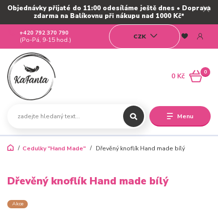
Objednávky přijaté do 11:00 odesíláme ještě dnes • Doprava
zdarma na Balíkovnu při nákupu nad 1000 Kč*
+420 792 370 790
CZK
(Po-Pá, 9-15 hod.)
0
0 Kč
Menu
Cedulky "Hand Made"
Dřevěný knoflík Hand made bílý
Dřevěný knoflík Hand made bílý
Akce