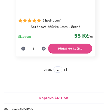
2 hodnocení
Saténová šňůrka 1mm - černá
55 Kč
Skladem
/
ks
Přidat do košíku
strana
z 1
Doprava ČR + SK
DOPRAVA ZDARMA