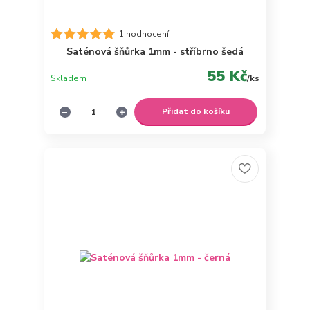
1 hodnocení
Saténová šňůrka 1mm - stříbrno šedá
55 Kč
Skladem
/
ks
Přidat do košíku