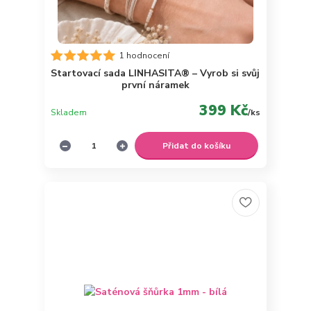
1 hodnocení
Startovací sada LINHASITA® – Vyrob si svůj
první náramek
399 Kč
Skladem
/
ks
Přidat do košíku