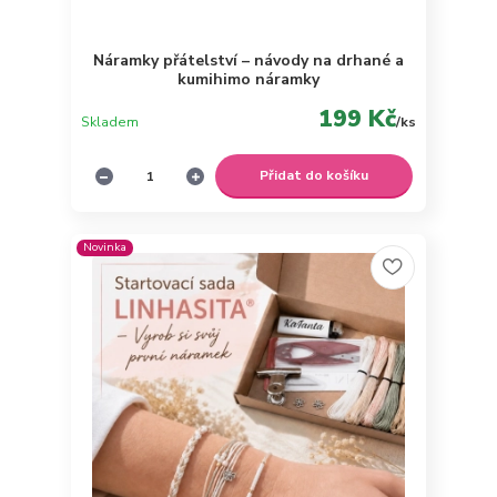
Náramky přátelství – návody na drhané a
kumihimo náramky
199 Kč
Skladem
/
ks
Přidat do košíku
Novinka