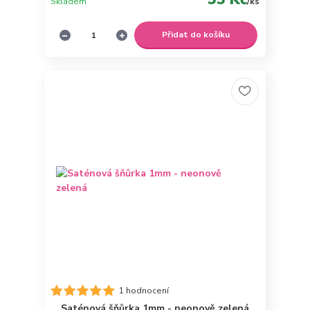
Skladem
/
ks
Přidat do košíku
1 hodnocení
Saténová šňůrka 1mm - neonově zelená