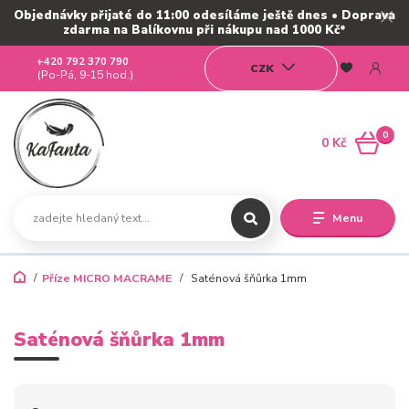
Objednávky přijaté do 11:00 odesíláme ještě dnes • Doprava
zdarma na Balíkovnu při nákupu nad 1000 Kč*
+420 792 370 790
CZK
(Po-Pá, 9-15 hod.)
0
0 Kč
Menu
Příze MICRO MACRAME
Saténová šňůrka 1mm
Saténová šňůrka 1mm