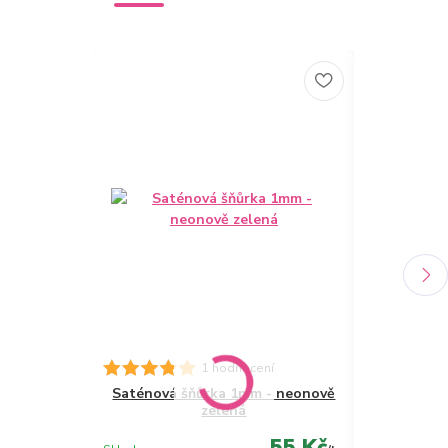
1 hodnocení
Saténová šňůrka 1mm - neonově
Saténová 
zelená
55 Kč