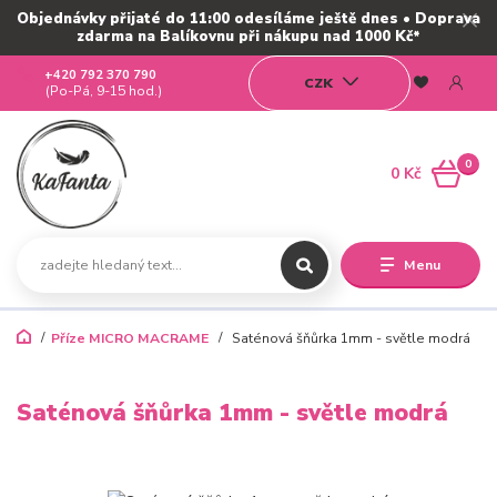
Objednávky přijaté do 11:00 odesíláme ještě dnes • Doprava
zdarma na Balíkovnu při nákupu nad 1000 Kč*
+420 792 370 790
CZK
(Po-Pá, 9-15 hod.)
0
0 Kč
Menu
Příze MICRO MACRAME
Saténová šňůrka 1mm - světle modrá
Saténová šňůrka 1mm - světle modrá