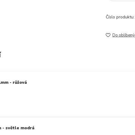
Číslo produktu:
Do oblíbený
í
1mm - růžová
 - světle modrá