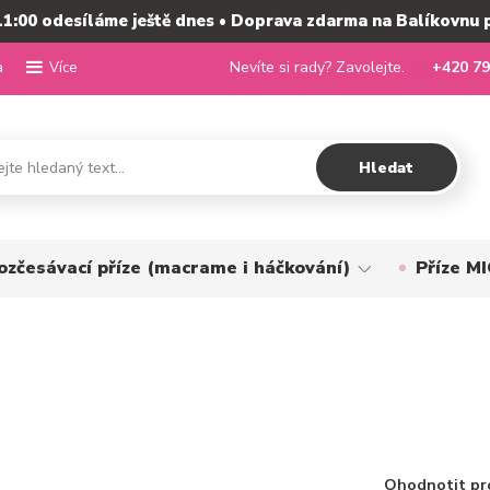
11:00 odesíláme ještě dnes • Doprava zdarma na Balíkovnu 
a
Nevíte si rady? Zavolejte.
+420 79
Více
Hledat
ozčesávací příze (macrame i háčkování)
Příze 
Ohodnotit pr