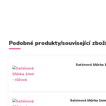
Podobné produkty/související zbož
Saténová šňůrka 
Saténová šňůrka 1mm