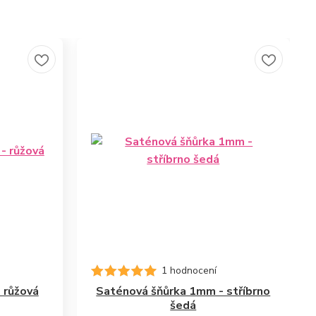
1 hodnocení
 růžová
Saténová šňůrka 1mm - stříbrno
šedá