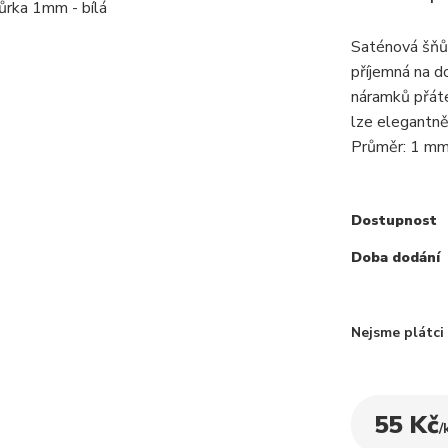
Saténová šňůr
příjemná na d
náramků přáte
lze elegantně
Průměr: 1 mm 
Dostupnost
Doba dodání
Nejsme plátc
55 Kč
/