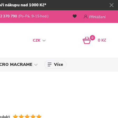
při nákupu nad 1000 Kč*
2 370 790
(Po-Pá, 9-15 hod.)
Přihlášení
0
0 Kč
CZK
Více
MICRO MACRAME
odukt