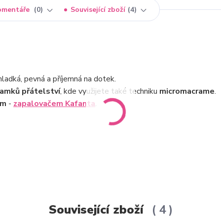
omentáře
0
Související zboží
4
ladká, pevná a příjemná na dotek.
amků přátelství
, kde využijete také techniku
micromacrame
.
ím
-
zapalovačem Kafanta
.
Související zboží
4