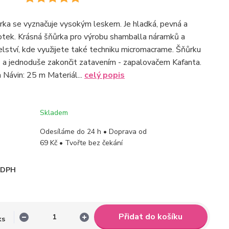
ka se vyznačuje vysokým leskem. Je hladká, pevná a
otek. Krásná šňůrka pro výrobu shamballa náramků a
lství, kde využijete také techniku micromacrame. Šňůrku
 a jednoduše zakončit zatavením - zapalovačem Kafanta.
Návin: 25 m Materiál...
celý popis
Skladem
Odesíláme do 24 h • Doprava od
69 Kč • Tvořte bez čekání
i DPH
Přidat do košíku
ks