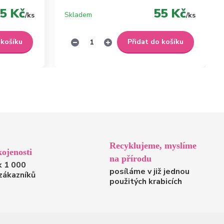
5 Kč
55 Kč
Skladem
/
ks
/
ks
 košíku
Přidat do košíku
Recyklujeme, myslíme
ojenosti
na přírodu
k 1 000
posíláme v již jednou
zákazníků
použitých krabicích