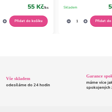
55 Kč
5
Skladem
/
ks
Přidat do košíku
Přidat do
Garance spok
Vše skladem
máme více ja
odesíláme do 24 hodin
spokojených 