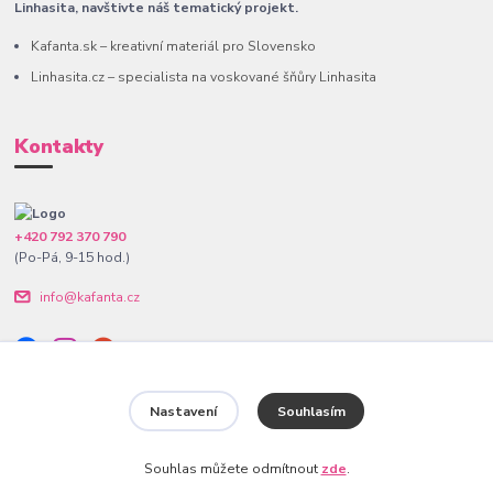
Linhasita, navštivte náš tematický projekt.
Kafanta.sk – kreativní materiál pro Slovensko
Linhasita.cz – specialista na voskované šňůry Linhasita
Kontakty
+420 792 370 790
(Po-Pá, 9-15 hod.)
info@kafanta.cz
Nastavení
Souhlasím
www.kafanta.cz. Všechna práva vyhrazena.
Souhlas můžete odmítnout
zde
.
Vytvořeno na
Eshop-rychle.cz