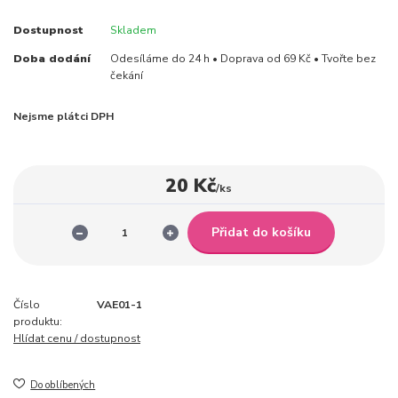
Dostupnost
Skladem
Doba dodání
Odesíláme do 24 h • Doprava od 69 Kč • Tvořte bez
čekání
Nejsme plátci DPH
20 Kč
/
ks
Přidat do košíku
Číslo
VAE01-1
produktu:
Hlídat cenu / dostupnost
Do oblíbených