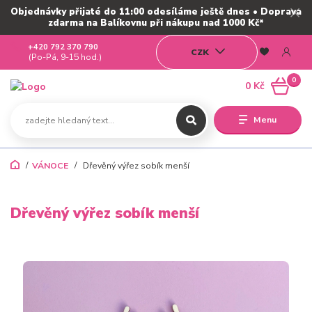
Objednávky přijaté do 11:00 odesíláme ještě dnes • Doprava
zdarma na Balíkovnu při nákupu nad 1000 Kč*
+420 792 370 790
CZK
(Po-Pá, 9-15 hod.)
0
0 Kč
Menu
VÁNOCE
Dřevěný výřez sobík menší
Dřevěný výřez sobík menší