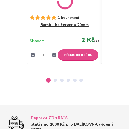
1 hodnocení
Bambulka červená 20mm
Dřevěný
2 Kč
Skladem
/
ks
Skladem
Přidat do košíku
Doprava ZDARMA
platí nad 1000 Kč pro BALÍKOVNA výdejní