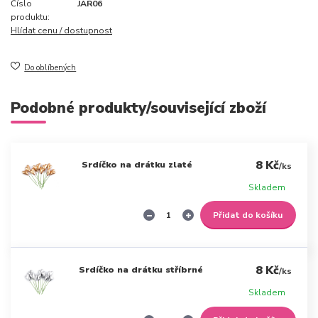
Číslo
JAR06
produktu:
Hlídat cenu / dostupnost
Do oblíbených
Podobné produkty/související zboží
8 Kč
Srdíčko na drátku zlaté
/
ks
Skladem
Přidat do košíku
8 Kč
Srdíčko na drátku stříbrné
/
ks
Skladem