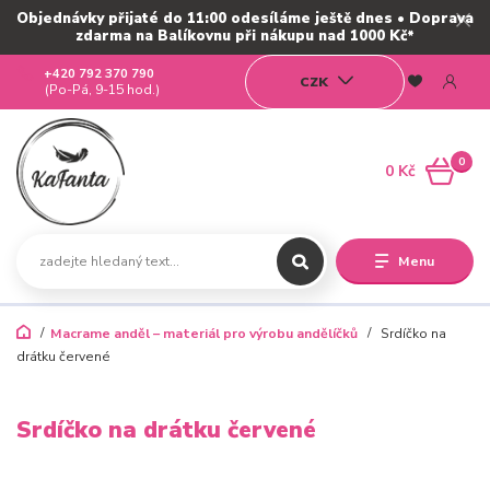
Objednávky přijaté do 11:00 odesíláme ještě dnes • Doprava
zdarma na Balíkovnu při nákupu nad 1000 Kč*
+420 792 370 790
CZK
(Po-Pá, 9-15 hod.)
0
0 Kč
Menu
Macrame anděl – materiál pro výrobu andělíčků
Srdíčko na
drátku červené
Srdíčko na drátku červené