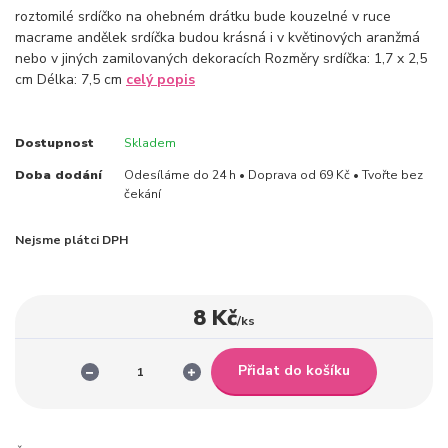
roztomilé srdíčko na ohebném drátku bude kouzelné v ruce
macrame andělek srdíčka budou krásná i v květinových aranžmá
nebo v jiných zamilovaných dekoracích Rozměry srdíčka: 1,7 x 2,5
cm Délka: 7,5 cm
celý popis
Dostupnost
Skladem
Doba dodání
Odesíláme do 24 h • Doprava od 69 Kč • Tvořte bez
čekání
Nejsme plátci DPH
8 Kč
/
ks
Přidat do košíku