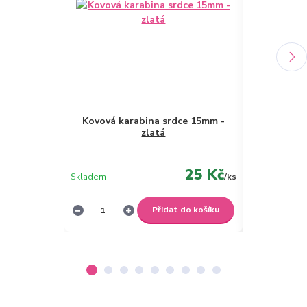
Kovová karabina srdce 15mm -
Kovová ka
zlatá
25 Kč
Skladem
/
ks
Není skladem
Přidat do košíku