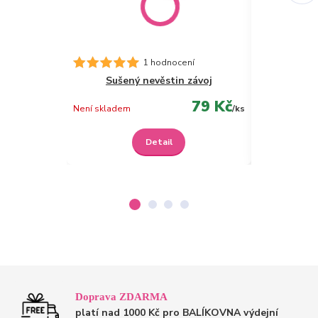
Srdíčko
1 hodnocení
Sušený nevěstin závoj
79 Kč
Skladem
Není skladem
/
ks
Detail
Doprava ZDARMA
platí nad 1000 Kč pro BALÍKOVNA výdejní