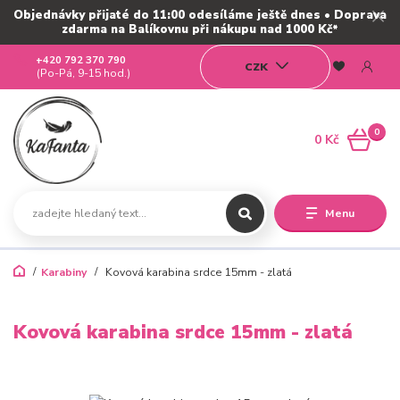
Objednávky přijaté do 11:00 odesíláme ještě dnes • Doprava
zdarma na Balíkovnu při nákupu nad 1000 Kč*
+420 792 370 790
CZK
(Po-Pá, 9-15 hod.)
0
0 Kč
Menu
Karabiny
Kovová karabina srdce 15mm - zlatá
Kovová karabina srdce 15mm - zlatá