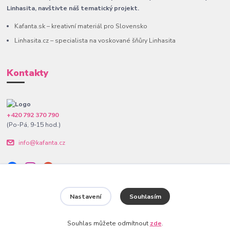
Linhasita, navštivte náš tematický projekt.
Kafanta.sk – kreativní materiál pro Slovensko
Linhasita.cz – specialista na voskované šňůry Linhasita
Kontakty
+420 792 370 790
(Po-Pá, 9-15 hod.)
info@kafanta.cz
Nastavení
Souhlasím
www.kafanta.cz. Všechna práva vyhrazena.
Souhlas můžete odmítnout
zde
.
Vytvořeno na
Eshop-rychle.cz