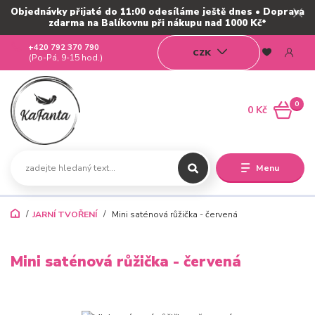
Objednávky přijaté do 11:00 odesíláme ještě dnes • Doprava
zdarma na Balíkovnu při nákupu nad 1000 Kč*
+420 792 370 790
CZK
(Po-Pá, 9-15 hod.)
0
0 Kč
Menu
JARNÍ TVOŘENÍ
Mini saténová růžička - červená
Mini saténová růžička - červená