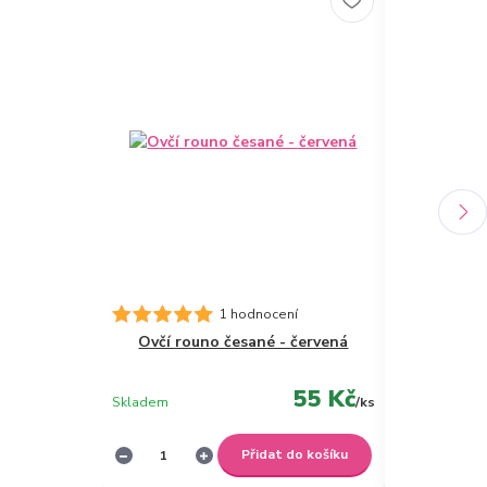
1 hodnocení
Ovčí rouno česané - červená
Saténová 
55 Kč
Skladem
/
ks
Není skladem
Přidat do košíku