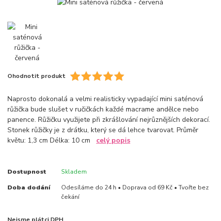
Ohodnotit produkt
Naprosto dokonalá a velmi realisticky vypadající mini saténová
růžička bude slušet v ručičkách každé macrame andělce nebo
panence. Růžičku využijete při zkrášlování nejrůznějších dekorací.
Stonek růžičky je z drátku, který se dá lehce tvarovat. Průměr
květu: 1,3 cm Délka: 10 cm
celý popis
Dostupnost
Skladem
Doba dodání
Odesíláme do 24 h • Doprava od 69 Kč • Tvořte bez
čekání
Nejsme plátci DPH