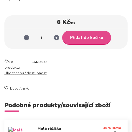
6 Kč
/
ks
Přidat do košíku
Číslo
JAR03-0
produktu:
Hlídat cenu / dostupnost
Do oblíbených
Podobné produkty/související zboží
40 % sleva
Malá růžička