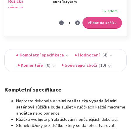
puntík.tylem
Skladem
Přidat do košíku
Kompletní specifikace
Hodnocení
4
Komentáře
0
Související zboží
10
Kompletní specifikace
Naprosto dokonalá a velmi
realisticky vypadajíc
í mini
saténová růžička
bude slušet v ručičkách každé
macrame
andělce
nebo panence.
Růžičku využijete při zkrášlování nejrůznějších dekorací.
Stonek růžičky je z drátku, který se dá lehce tvarovat.