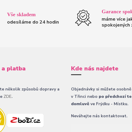
Garance spok
Vše skladem
máme více ja
odesíláme do 24 hodin
spokojených 
 a platba
Kde nás najdete
te několik způsobů dopravy a
Objednávky si můžete osobně
ce
ZDE
.
v Třinci nebo
po předchozí te
domluvě
ve Frýdku - Místku.
Neváhejte nás kontaktovat.