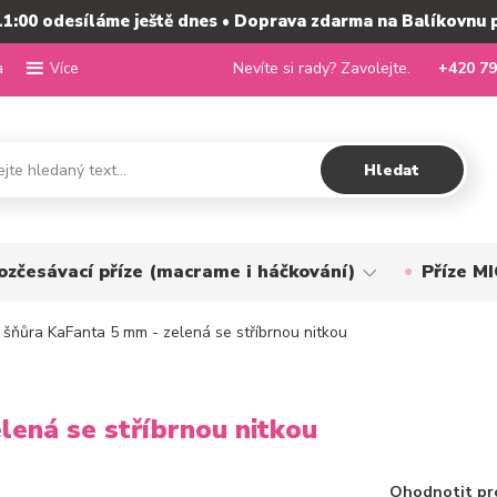
11:00 odesíláme ještě dnes • Doprava zdarma na Balíkovnu 
a
Nevíte si rady? Zavolejte.
+420 79
Více
Hledat
ozčesávací příze (macrame i háčkování)
Příze 
šňůra KaFanta 5 mm - zelená se stříbrnou nitkou
ená se stříbrnou nitkou
Ohodnotit pr