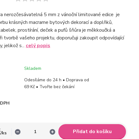
a nerozčesávatelná 5 mm z vánoční limitované edice je
vorbu krásných macrame bytových dekorací a doplňků,
abelek, prostírání, deček a pufů šňůra je měkkoučká a
ři tvorbě vašeho projektu, doporučuji zakoupit odpovídající
 jelikož s...
celý popis
Skladem
Odesíláme do 24 h • Doprava od
69 Kč • Tvořte bez čekání
i DPH
č
Přidat do košíku
/
ks