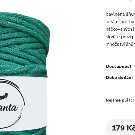
bavlněná šňůr
ideální pro t
háčkovaných k
skvěle pruží p
množství šnůry,
Dostupnost
Doba dodání
Nejsme plátc
179 K