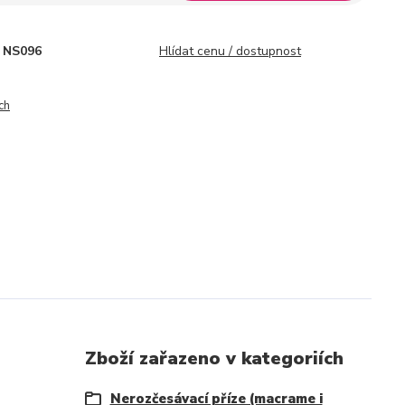
NS096
Hlídat cenu / dostupnost
ch
Zboží zařazeno v kategoriích
Nerozčesávací příze (macrame i