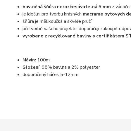
bavlněná šňůra nerozčesávatelná 5 mm
z vánoční
je ideální pro tvorbu krásných
macrame bytových dek
šňůra je měkkoučká a skvěle pruží
při tvorbě vašeho projektu, doporučuji zakoupit odpovíd
vyrobeno z recyklované bavlny s certifikáte
Návin:
100m
Složení:
98% bavlna a 2% polyester
doporučený háček 5-12mm