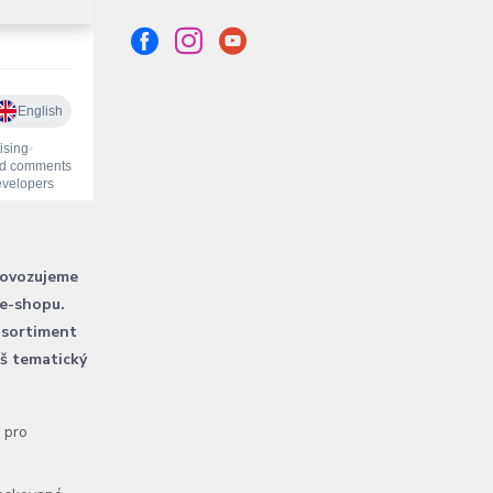
rovozujeme
 e-shopu.
 sortiment
áš tematický
l pro