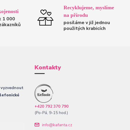
Recyklujeme, myslíme
ojenosti
na přírodu
k 1 000
posíláme v již jednou
zákazníků
použitých krabicích
Kontakty
 vyzvednout
lefonické
+420 792 370 790
(Po-Pá, 9-15 hod.)
info@kafanta.cz