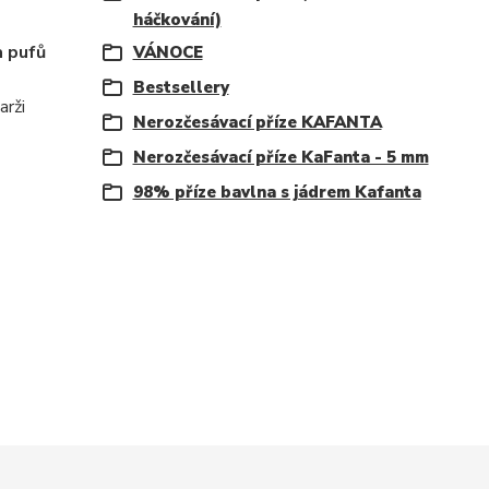
háčkování)
a pufů
VÁNOCE
Bestsellery
arži
Nerozčesávací příze KAFANTA
Nerozčesávací příze KaFanta - 5 mm
98% příze bavlna s jádrem Kafanta