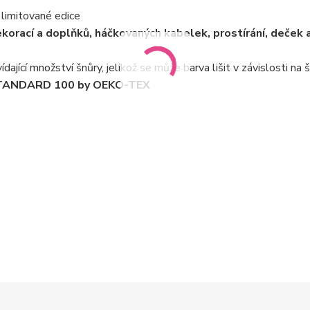
 limitované edice
orací a doplňků, háčkovaných kabelek, prostírání, deček 
ající množství šnůry, jelikož se může barva lišit v závislosti na š
m STANDARD 100 by OEKO-TEX