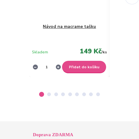
Návod na macrame tašku
Bavlněná 
149 Kč
Skladem
/
ks
Skladem
Přidat do košíku
Doprava ZDARMA