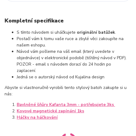
Kompletní specifikace
S tímto návodem si uháčkujete
originální batůžek
.
Postačí vám k tomu vaše ruce a zbylé věci zakoupíte na
našem eshopu.
Návod vám pošleme na váš email (který uvedete v
objednávce) v elektronické podobě (tištěný návod v PDF).
POZOR - email s návodem dorazí do 24 hodin po
zaplacení.
Jedná se o autorský návod od Kujalina design
Abyste si vlastnoručně vyrobili tento stylový batoh zakupte si u
nás:
Bavlněné šňůry Kafanta 3mm - potřebujete 3ks
Kovové magnetické zapínání 1ks
Háčky na háčkování