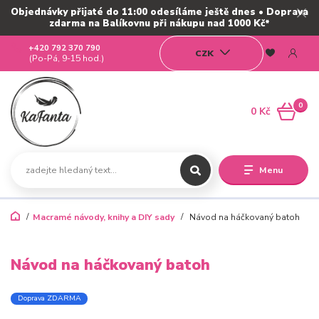
Objednávky přijaté do 11:00 odesíláme ještě dnes • Doprava
zdarma na Balíkovnu při nákupu nad 1000 Kč*
+420 792 370 790
CZK
(Po-Pá, 9-15 hod.)
0
0 Kč
Menu
Macramé návody, knihy a DIY sady
Návod na háčkovaný batoh
Návod na háčkovaný batoh
Doprava ZDARMA