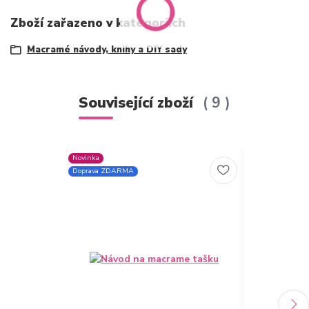
Zboží zařazeno v kategoriích
Macramé návody, knihy a DIY sady
Související zboží
9
Novinka
Doprava ZDARMA