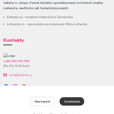
našeho e-shopu. Pokud hledáte specializovaný sortiment značky
Linhasita, navštivte náš tematický projekt.
Kafanta.sk – kreativní materiál pro Slovensko
Linhasita.cz – specialista na voskované šňůry Linhasita
Kontakty
+420 792 370 790
(Po-Pá, 9-15 hod.)
info@kafanta.cz
Nastavení
Souhlasím
www.kafanta.cz. Všechna práva vyhrazena.