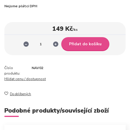
Nejsme plátci DPH
149 Kč
/
ks
Přidat do košíku
Číslo
NAV02
produktu:
Hlídat cenu / dostupnost
Do oblíbených
Podobné produkty/související zboží