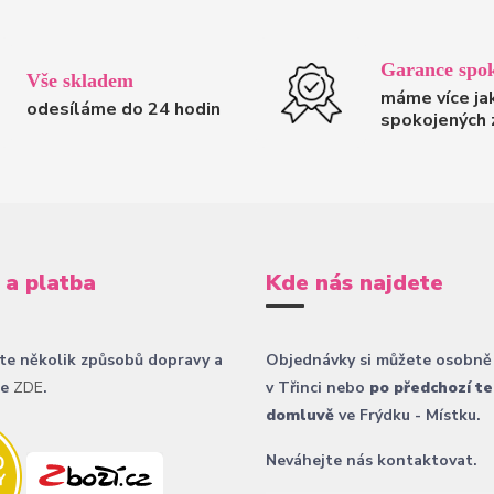
Garance spok
Vše skladem
máme více ja
odesíláme do 24 hodin
spokojených 
 a platba
Kde nás najdete
te několik způsobů dopravy a
Objednávky si můžete osobně
ce
ZDE
.
v Třinci nebo
po předchozí te
domluvě
ve Frýdku - Místku.
Neváhejte nás kontaktovat.