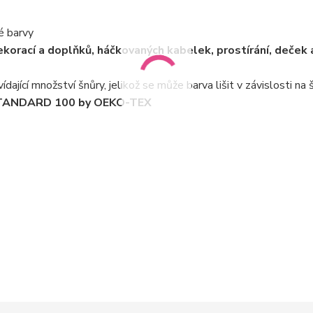
é barvy
orací a doplňků, háčkovaných kabelek, prostírání, deček 
ající množství šnůry, jelikož se může barva lišit v závislosti na š
m STANDARD 100 by OEKO-TEX