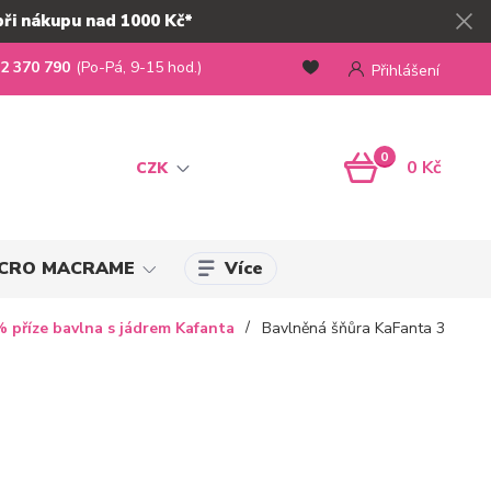
při nákupu nad 1000 Kč*
2 370 790
(Po-Pá, 9-15 hod.)
Přihlášení
0
0 Kč
CZK
Více
MICRO MACRAME
 příze bavlna s jádrem Kafanta
Bavlněná šňůra KaFanta 3