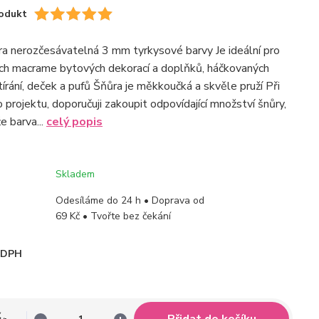
odukt
a nerozčesávatelná 3 mm tyrkysové barvy Je ideální pro
ch macrame bytových dekorací a doplňků, háčkovaných
írání, deček a pufů Šňůra je měkkoučká a skvěle pruží Při
 projektu, doporučuji zakoupit odpovídající množství šnůry,
e barva...
celý popis
Skladem
Odesíláme do 24 h • Doprava od
69 Kč • Tvořte bez čekání
i DPH