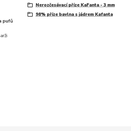
Nerozčesávací příze KaFanta - 3 mm
98% příze bavlna s jádrem Kafanta
a pufů
arži