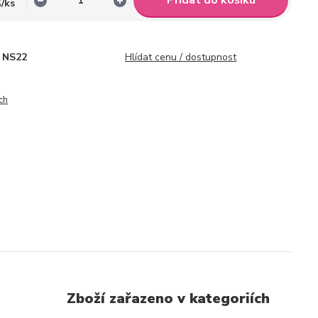
č
Přidat do košíku
/
ks
NS22
Hlídat cenu / dostupnost
ch
Zboží zařazeno v kategoriích