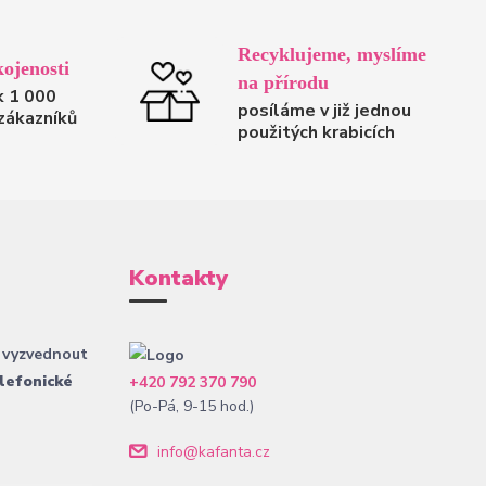
Recyklujeme, myslíme
ojenosti
na přírodu
k 1 000
posíláme v již jednou
zákazníků
použitých krabicích
Kontakty
 vyzvednout
lefonické
+420 792 370 790
(Po-Pá, 9-15 hod.)
info@kafanta.cz