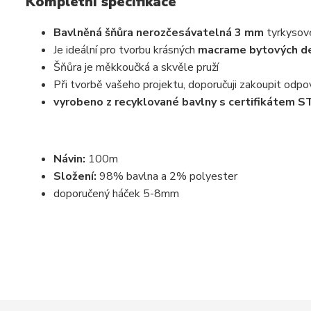
Kompletní specifikace
Bavlněná šňůra nerozčesávatelná 3 mm
tyrkysov
Je ideální pro tvorbu krásných
macrame bytových dek
Šňůra je měkkoučká a skvěle pruží
Při tvorbě vašeho projektu, doporučuji zakoupit odpovíd
vyrobeno z recyklované bavlny s certifikáte
Návin:
100m
Složení:
98% bavlna a 2% polyester
doporučený háček 5-8mm