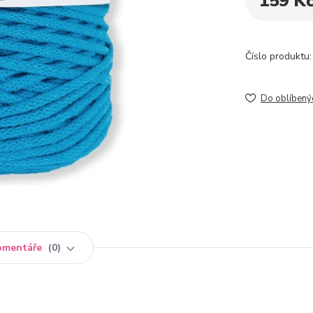
159 K
Číslo produktu:
Do oblíbený
omentáře
0