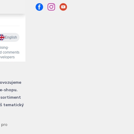
rovozujeme
 e-shopu.
 sortiment
áš tematický
l pro