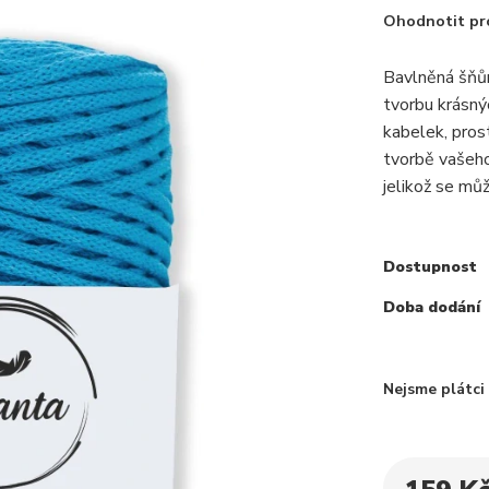
Ohodnotit pr
Bavlněná šňůr
tvorbu krásný
kabelek, prost
tvorbě vašeho
jelikož se můž
Dostupnost
Doba dodání
Nejsme plátc