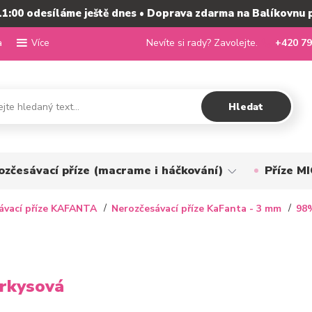
11:00 odesíláme ještě dnes • Doprava zdarma na Balíkovnu 
a
Nevíte si rady? Zavolejte.
+420 79
Více
Hledat
ozčesávací příze (macrame i háčkování)
Příze 
ávací příze KAFANTA
Nerozčesávací příze KaFanta - 3 mm
98%
yrkysová