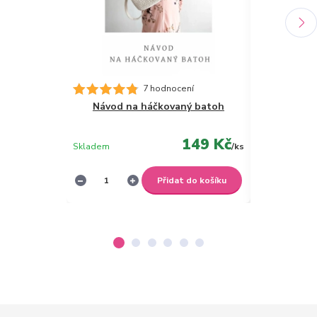
7 hodnocení
Návod na háčkovaný batoh
Návod n
149 Kč
Skladem
/
ks
Skladem
Přidat do košíku