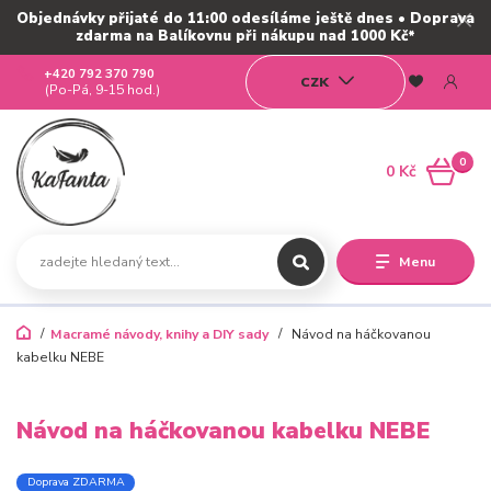
Objednávky přijaté do 11:00 odesíláme ještě dnes • Doprava
zdarma na Balíkovnu při nákupu nad 1000 Kč*
+420 792 370 790
CZK
(Po-Pá, 9-15 hod.)
0
0 Kč
Menu
Macramé návody, knihy a DIY sady
Návod na háčkovanou
kabelku NEBE
Návod na háčkovanou kabelku NEBE
Doprava ZDARMA