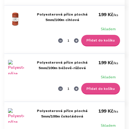
199 Kč
Polyesterová příze plochá
/
ks
5mm/100m cihlová
Skladem
Přidat do košíku
199 Kč
Polyesterová příze plochá
/
ks
5mm/100m béžově-růžová
Skladem
Přidat do košíku
199 Kč
Polyesterová příze plochá
/
ks
5mm/100m čokoládová
Skladem