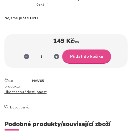
čekání
Nejsme plátci DPH
149 Kč
/
ks
Přidat do košíku
Číslo
NAV05
produktu:
Hlídat cenu / dostupnost
Do oblíbených
Podobné produkty/související zboží