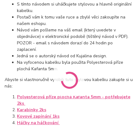
S tímto návodem si uháčkujete stylovou a hlavně originální
kabelku.
Postačí vám k tomu vaše ruce a zbylé věci zakoupíte na
našem eshopu.
Návod vám pošleme na váš email (který uvedete v
objednávce) v elektronické podobě (tištěný návod v PDF).
POZOR - email s návodem dorazí do 24 hodin po
zaplacení.
Jedná se o autorský návod od Kujalina design.
Na vyfocenou kabelku byla použita Polyesterová příze
plochá Kafanta 5mm.
Abyste si vlastnoručně vyrobili tuto stylovou kabelku zakupte si u
nás:
Polyesterová příze plochá Kafanta 5mm - potřebujete
2ks
Karabinky 2ks
Kovové zapínání 1ks
Háčky na háčkování