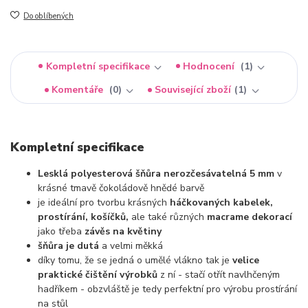
Do oblíbených
Kompletní specifikace
Hodnocení
1
Komentáře
0
Související zboží
1
Kompletní specifikace
Lesklá polyesterová šňůra nerozčesávatelná 5 mm
v
krásné tmavě čokoládově hnědé barvě
je ideální pro tvorbu krásných
háčkovaných kabelek,
prostírání, košíčků,
ale také různých
macrame dekorací
jako třeba
závěs na květiny
šňůra je dutá
a velmi měkká
díky tomu, že se jedná o umělé vlákno tak je
velice
praktické čištění výrobků
z ní - stačí otřít navlhčeným
hadříkem - obzvláště je tedy perfektní pro výrobu prostírání
na stůl