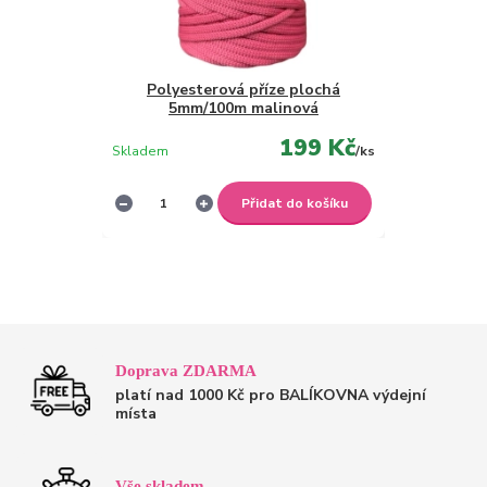
Polyesterová příze plochá
5mm/100m malinová
199 Kč
Skladem
/
ks
Přidat do košíku
Doprava ZDARMA
platí nad 1000 Kč pro BALÍKOVNA výdejní
místa
Vše skladem