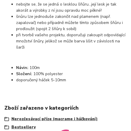
nebojte se, že se jedná o lesklou šňůru...její lesk je tak
akorát a výrobky z ní jsou opravdu moc pěkné!
šnůru lze jednoduše zakončit nad plamenem (např.
zapalovač) nebo případně můžete tímto způsobem šňůru i
prodloužit (spojit 2 šňůry k sobě)
při tvorbě vašeho projektu, doporučuji zakoupit odpovídající
množství šnůry, jelikož se může barva lišit v závislosti na
šarži
Návin:
100m
Složení:
100% polyester
doporučený háček 5-10mm
Zboží zařazeno v kategoriích
Nerozčesávací příze (macrame i háčkování)
Bestsellery