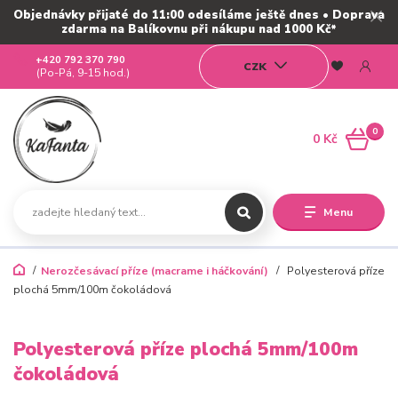
Objednávky přijaté do 11:00 odesíláme ještě dnes • Doprava
zdarma na Balíkovnu při nákupu nad 1000 Kč*
+420 792 370 790
CZK
(Po-Pá, 9-15 hod.)
0
0 Kč
Menu
Nerozčesávací příze (macrame i háčkování)
Polyesterová příze
plochá 5mm/100m čokoládová
Polyesterová příze plochá 5mm/100m
čokoládová