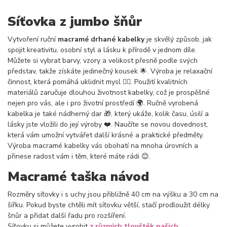
Síťovka z jumbo šňůr
Vytvoření ruční
macramé drhané kabelky
je skvělý způsob, jak
spojit kreativitu, osobní styl a lásku k přírodě v jednom díle.
Můžete si vybrat barvy, vzory a velikost přesně podle svých
představ, takže získáte jedinečný kousek 🌟. Výroba je relaxační
činnost, která pomáhá uklidnit mysl 🧘‍♀️. Použití kvalitních
materiálů zaručuje dlouhou životnost kabelky, což je prospěšné
nejen pro vás, ale i pro životní prostředí 🌍. Ručně vyrobená
kabelka je také nádherný dar 🎁, který ukáže, kolik času, úsilí a
lásky jste vložili do její výroby ❤️. Naučíte se novou dovednost,
která vám umožní vytvářet další krásné a praktické předměty.
Výroba macramé kabelky vás obohatí na mnoha úrovních a
přinese radost vám i těm, které máte rádi 😊.
Macramé taška návod
Rozměry síťovky i s uchy jsou přibližně 40 cm na výšku a 30 cm na
šířku. Pokud byste chtěli mít síťovku větší, stačí prodloužit délky
šnůr a přidat další řadu pro rozšíření.
Síťovku si můžete vyrobit
z různých tlouštěk našich