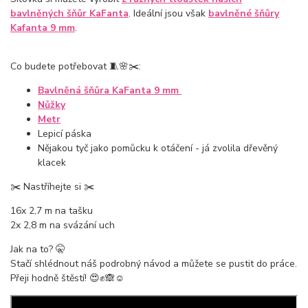
bavlněných šňůr KaFanta
. Ideální jsou však
bavlněné šňůry
Kafanta 9 mm
.
Co budete potřebovat 🧵🌸✂️:
Bavlněná šňůra KaFanta 9 mm
Nůžky
Metr
Lepicí páska
Nějakou tyč jako pomůcku k otáčení - já zvolila dřevěný
klacek
✂️ Nastříhejte si ✂️
16x 2,7 m na tašku
2x 2,8 m na svázání uch
Jak na to? 🤫
Stačí shlédnout náš podrobný návod a můžete se pustit do práce.
Přeji hodně štěstí! 😍✊🙈☺️