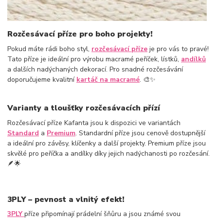
Rozčesávací příze pro boho projekty!
Pokud máte rádi boho styl,
rozčesávací příze
je pro vás to pravé!
Tato příze je ideální pro výrobu macramé peříček, lístků,
andílků
a dalších nadýchaných dekorací. Pro snadné rozčesávání
doporučujeme kvalitní
kartáč na macramé
. 🎨✨
Varianty a tloušťky rozčesávacích přízí
Rozčesávací příze Kafanta jsou k dispozici ve variantách
Standard
a
Premium
. Standardní příze jsou cenově dostupnější
a ideální pro závěsy, klíčenky a další projekty. Premium příze jsou
skvělé pro peříčka a andílky díky jejich nadýchanosti po rozčesání.
🪶🌟
3PLY – pevnost a vlnitý efekt!
3PLY
příze připomínají prádelní šňůru a jsou známé svou