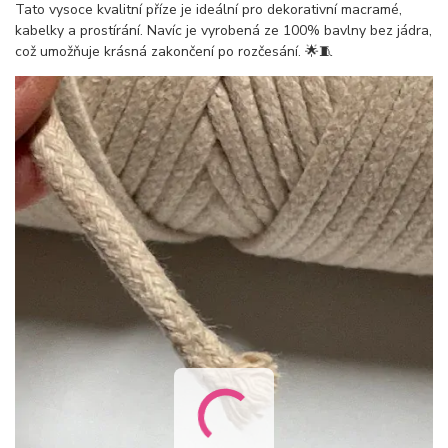
Tato vysoce kvalitní příze je ideální pro dekorativní macramé,
kabelky a prostírání. Navíc je vyrobená ze 100% bavlny bez jádra,
což umožňuje krásná zakončení po rozčesání. 🌟🧵