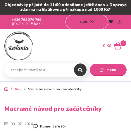
Objednávky přijaté do 11:00 odesíláme ještě dnes • Doprava
zdarma na Balíkovnu při nákupu nad 1000 Kč*
+420 792 370 790
CZK
(Po-Pá, 9-15 hod.)
0
0 Kč
Menu
Blog
Macramé návod pro začátečníky
Macramé návod pro začátečníky
08
07
2024
Komentáře (0)