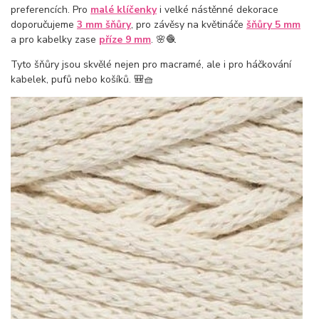
preferencích. Pro
malé klíčenky
i velké nástěnné dekorace
doporučujeme
3 mm šňůry
, pro závěsy na květináče
šňůry 5 mm
a pro kabelky zase
příze 9 mm
. 🌸🧶
Tyto šňůry jsou skvělé nejen pro macramé, ale i pro háčkování
kabelek, pufů nebo košíků. 🎒🧺