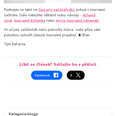
Podívejte se také na
tipy pro začátečníky
, pokud s macramé
začínáte. Dále nabízíme některé video návody -
drhaná
sova
,
macramé klíčenka
nebo
micro macramé náramek.
Ať už jste začátečník nebo pokročilý tvůrce, naše příze vám
pomohou vytvořit úžasné macramé projekty! 🧵🌸✂️.
Tým KaFanta
Líbil se článek? Sdílejte ho s přáteli
Facebook
Kategorie blogu