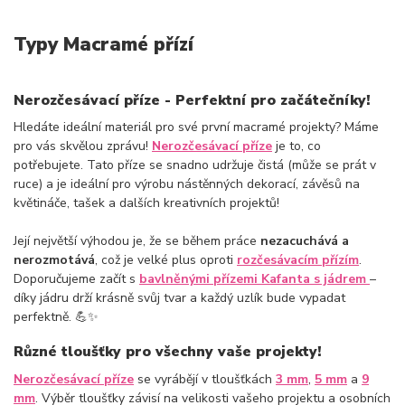
Typy Macramé přízí
Nerozčesávací příze - Perfektní pro začátečníky!
Hledáte ideální materiál pro své první macramé projekty? Máme
pro vás skvělou zprávu!
Nerozčesávací příze
je to, co
potřebujete. Tato příze se snadno udržuje čistá (může se prát v
ruce) a je ideální pro výrobu nástěnných dekorací, závěsů na
květináče, tašek a dalších kreativních projektů!
Její největší výhodou je, že se během práce
nezacuchává a
nerozmotává
, což je velké plus oproti
rozčesávacím přízím
.
Doporučujeme začít s
bavlněnými přízemi Kafanta s jádrem
–
díky jádru drží krásně svůj tvar a každý uzlík bude vypadat
perfektně. 💪✨
Různé tloušťky pro všechny vaše projekty!
Nerozčesávací příze
se vyrábějí v tloušťkách
3 mm
,
5 mm
a
9
mm
. Výběr tloušťky závisí na velikosti vašeho projektu a osobních