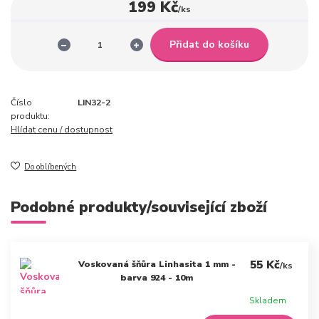
199 Kč
/
ks
Přidat do košíku
Číslo
LIN32-2
produktu:
Hlídat cenu / dostupnost
Do oblíbených
Podobné produkty/související zboží
55 Kč
Voskovaná šňůra Linhasita 1 mm -
/
ks
barva 924 - 10m
Skladem