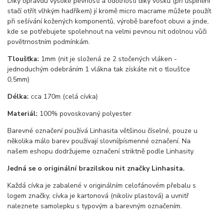
Díky opravdu vysoké pevnosti a odolnosti díky vosku (při ušpinění
stačí otřít vlhkým hadříkem) jí kromě micro macrame můžete použít
při sešívání kožených komponentů, výrobě barefoot obuvi a jinde,
kde se potřebujete spolehnout na velmi pevnou nit odolnou vůči
povětrnostním podmínkám.
Tloušťka:
1mm (nit je složená ze 2 stočených vláken -
jednoduchým odebráním 1 vlákna tak získáte nit o tloušťce
0,5mm)
Délka:
cca 170m (celá cívka)
Materiál:
100% povoskovaný polyester
Barevné označení používá Linhasita většinou číselné, pouze u
několika málo barev používají slovní/písmenné označení. Na
našem eshopu dodržujeme označení striktně podle Linhasity.
Jedná se o originální brazilskou nit značky Linhasita.
Každá cívka je zabalené v originálním celofánovém přebalu s
logem značky, cívka je kartonová (nikoliv plastová) a uvnitř
naleznete samolepku s typovým a barevným označením.