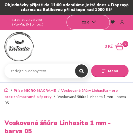
Objednávky přijaté do 11:00 odesíláme ještě dnes • Doprava
zdarma na Balíkovnu při nákupu nad 1000 Kč*
+420 792 370 790
CZK
(Po-Pá, 9-15 hod.)
0
0 Kč
Menu
Příze MICRO MACRAME
Voskované šňůry Linhasita – pro
precizní macramé a šperky
Voskovaná šňůra Linhasita 1 mm - barva
05
Voskovaná šňůra Linhasita 1 mm -
barva 05