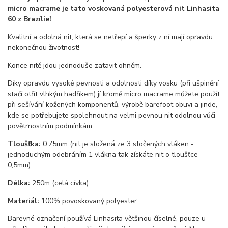
micro macrame je tato voskovaná polyesterová nit Linhasita
60 z Brazílie!
Kvalitní a odolná nit, která se netřepí a šperky z ní mají opravdu
nekonečnou životnost!
Konce nitě jdou jednoduše zatavit ohněm.
Díky opravdu vysoké pevnosti a odolnosti díky vosku (při ušpinění
stačí otřít vlhkým hadříkem) jí kromě micro macrame můžete použít
při sešívání kožených komponentů, výrobě barefoot obuvi a jinde,
kde se potřebujete spolehnout na velmi pevnou nit odolnou vůči
povětrnostním podmínkám.
Tloušťka:
0.75mm (nit je složená ze 3 stočených vláken -
jednoduchým odebráním 1 vlákna tak získáte nit o tloušťce
0,5mm)
Délka:
250m (celá cívka)
Materiál:
100% povoskovaný polyester
Barevné označení používá Linhasita většinou číselné, pouze u