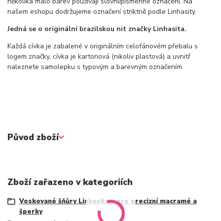
několika málo barev používají slovní/písmenné označení. Na
našem eshopu dodržujeme označení striktně podle Linhasity.
Jedná se o originální brazilskou nit značky Linhasita.
Každá cívka je zabalené v originálním celofánovém přebalu s
logem značky, cívka je kartonová (nikoliv plastová) a uvnitř
naleznete samolepku s typovým a barevným označením.
Původ zboží
Zboží zařazeno v kategoriích
Voskované šňůry Linhasita – pro precizní macramé a
šperky