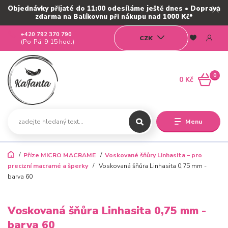
Objednávky přijaté do 11:00 odesíláme ještě dnes • Doprava
zdarma na Balíkovnu při nákupu nad 1000 Kč*
+420 792 370 790
CZK
(Po-Pá, 9-15 hod.)
0
0 Kč
Menu
Příze MICRO MACRAME
Voskované šňůry Linhasita – pro
precizní macramé a šperky
Voskovaná šňůra Linhasita 0,75 mm -
barva 60
Voskovaná šňůra Linhasita 0,75 mm -
barva 60