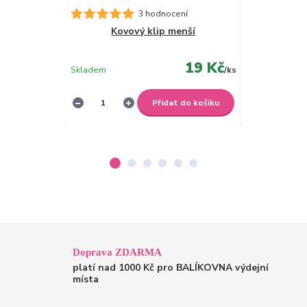
Desky A4 s 
3 hodnocení
Kovový klip menší
19 Kč
Skladem
/
ks
Skladem
Přidat do košíku
Doprava ZDARMA
platí nad 1000 Kč pro BALÍKOVNA výdejní
místa