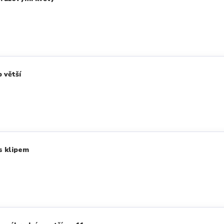
 větší
s klipem