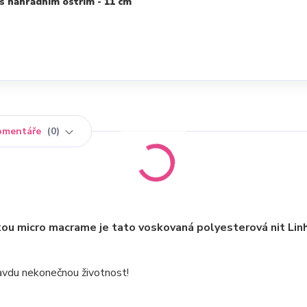
s náhradním ostřím - 11 cm
omentáře
0
kou micro macrame je tato voskovaná polyesterová nit Lin
pravdu nekonečnou životnost!