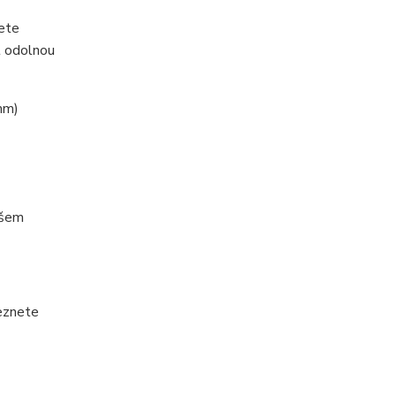
žete
t odolnou
mm)
ašem
leznete