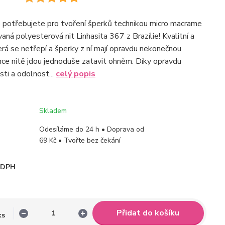
o potřebujete pro tvoření šperků technikou micro macrame
aná polyesterová nit Linhasita 367 z Brazílie! Kvalitní a
terá se netřepí a šperky z ní mají opravdu nekonečnou
nce nitě jdou jednoduše zatavit ohněm. Díky opravdu
ti a odolnost...
celý popis
Skladem
Odesíláme do 24 h • Doprava od
69 Kč • Tvořte bez čekání
i DPH
Přidat do košíku
ks