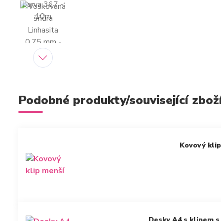
Podobné produkty/související zbož
Kovový klip
Desky A4 s klipem s