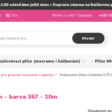
11:00 odesíláme ještě dnes • Doprava zdarma na Balíkovnu 
a
Nevíte si rady? Zavolejte.
+420 79
Více
Hledat
ozčesávací příze (macrame i háčkování)
Příze 
 pro precizní macramé a šperky
Voskovaná šňůra Linhasita 0,75 
m - barva 367 - 10m
Ohodnotit pr