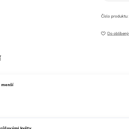
Číslo produktu:
Do oblíbený
í
 menší
 růžovými květy