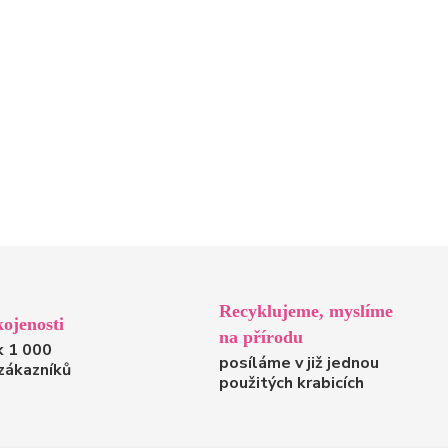
Recyklujeme, myslíme
ojenosti
na přírodu
k 1 000
posíláme v již jednou
zákazníků
použitých krabicích