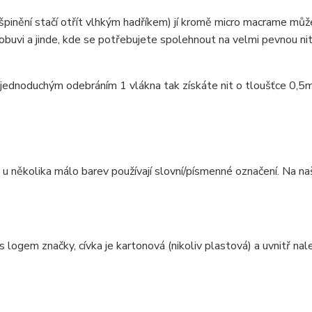
ušpinění stačí otřít vlhkým hadříkem) jí kromě micro macrame mů
obuvi a jinde, kde se potřebujete spolehnout na velmi pevnou ni
 jednoduchým odebráním 1 vlákna tak získáte nit o tloušťce 0,5
e u několika málo barev používají slovní/písmenné označení. Na n
 logem značky, cívka je kartonová (nikoliv plastová) a uvnitř na