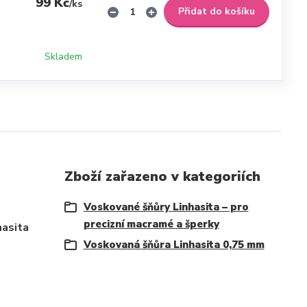
99 Kč
/
ks
Přidat do košíku
Skladem
Zboží zařazeno v kategoriích
Voskované šňůry Linhasita – pro
precizní macramé a šperky
hasita
Voskovaná šňůra Linhasita 0,75 mm