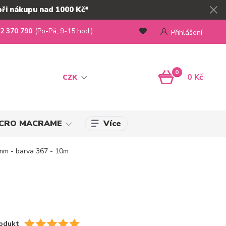
při nákupu nad 1000 Kč*
2 370 790
(Po-Pá, 9-15 hod.)
Přihlášení
0
0 Kč
CZK
Více
MICRO MACRAME
mm - barva 367 - 10m
odukt