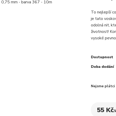
To nejlepší c
je tato voskov
odolná nit, k
životnost! Ko
vysoké pevnos
Dostupnost
Doba dodání
Nejsme plátc
55 Kč
/