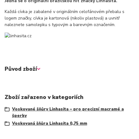
Jedná se o originální brazilskou nit značky Linhasita.
Každá cívka je zabalené v originálním celofánovém přebalu s
logem značky, cívka je kartonová (nikoliv plastová) a uvnitř
naleznete samolepku s typovým a barevným označením.
Původ zboží
Zboží zařazeno v kategoriích
Voskované šňůry Linhasita – pro precizní macramé a
šperky
Voskovaná šňůra Linhasita 0,75 mm