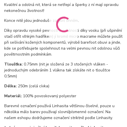
Kvalitní a odolná nit, která se netřepí a šperky z ní mají opravdu
nekonečnou životnost!
Konce nitě jdou jednoduše zatavit ohněm.
Díky opravdu vysoké pevnosti a odolnosti díky vosku (při ušpinění
stačí otřít vlhkým hadříkem) jí kromě micro macrame můžete použít
při sešívání kožených komponentů, výrobě barefoot obuvi a jinde,
kde se potřebujete spolehnout na velmi pevnou nit odolnou vůči
povětrnostním podmínkám.
Tloušťka:
0.75mm (nit je složená ze 3 stočených vláken -
jednoduchým odebráním 1 vlákna tak získáte nit o tloušťce
0,5mm)
Délka:
250m (celá cívka)
Materiál:
100% povoskovaný polyester
Barevné označení používá Linhasita většinou číselné, pouze u
několika málo barev používají slovní/písmenné označení. Na
našem eshopu dodržujeme označení striktně podle Linhasity.