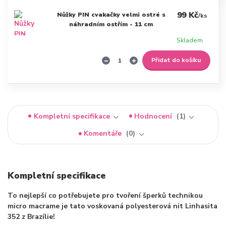
99 Kč
Nůžky PIN cvakačky velmi ostré s
/
ks
náhradním ostřím - 11 cm
Skladem
Přidat do košíku
Kompletní specifikace
Hodnocení
1
Komentáře
0
Kompletní specifikace
To nejlepší co potřebujete pro tvoření šperků technikou
micro macrame je tato voskovaná polyesterová nit Linhasita
352 z Brazílie!