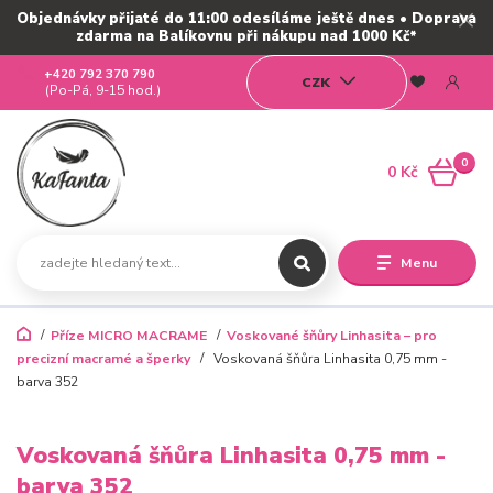
Objednávky přijaté do 11:00 odesíláme ještě dnes • Doprava
zdarma na Balíkovnu při nákupu nad 1000 Kč*
+420 792 370 790
CZK
(Po-Pá, 9-15 hod.)
0
0 Kč
Menu
Příze MICRO MACRAME
Voskované šňůry Linhasita – pro
precizní macramé a šperky
Voskovaná šňůra Linhasita 0,75 mm -
barva 352
Voskovaná šňůra Linhasita 0,75 mm -
barva 352