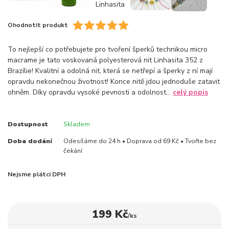
Ohodnotit produkt
To nejlepší co potřebujete pro tvoření šperků technikou micro
macrame je tato voskovaná polyesterová nit Linhasita 352 z
Brazílie! Kvalitní a odolná nit, která se netřepí a šperky z ní mají
opravdu nekonečnou životnost! Konce nitě jdou jednoduše zatavit
ohněm. Díky opravdu vysoké pevnosti a odolnost...
celý popis
Dostupnost
Skladem
Doba dodání
Odesíláme do 24 h • Doprava od 69 Kč • Tvořte bez
čekání
Nejsme plátci DPH
199 Kč
/
ks