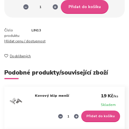
Přidat do košíku
Číslo
LIN13
produktu:
Hlídat cenu / dostupnost
Do oblíbených
Podobné produkty/související zboží
19 Kč
Kovový klip menší
/
ks
Skladem
Přidat do košíku