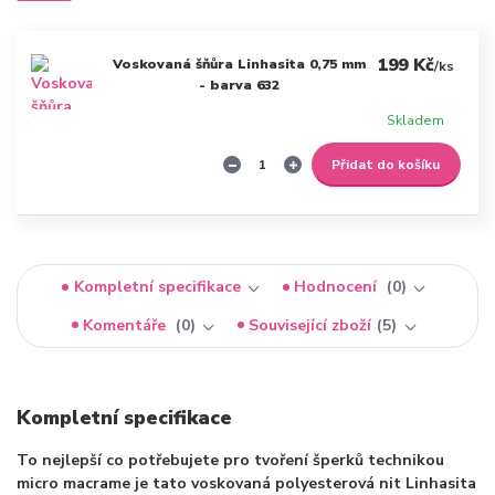
199 Kč
Voskovaná šňůra Linhasita 0,75 mm
/
ks
- barva 632
Skladem
Přidat do košíku
Kompletní specifikace
Hodnocení
0
Komentáře
0
Související zboží
5
Kompletní specifikace
To nejlepší co potřebujete pro tvoření šperků technikou
micro macrame je tato voskovaná polyesterová nit Linhasita