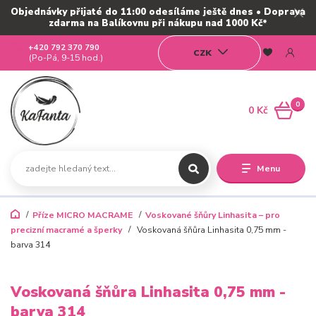
Objednávky přijaté do 11:00 odesíláme ještě dnes • Doprava
zdarma na Balíkovnu při nákupu nad 1000 Kč*
+420 792 370 790
CZK
(Po-Pá, 9-15 hod.)
0
0 Kč
Menu
Příze MICRO MACRAME
Voskované šňůry Linhasita – pro
precizní macramé a šperky
Voskovaná šňůra Linhasita 0,75 mm -
barva 314
Voskovaná šňůra Linhasita 0,75 mm -
barva 314