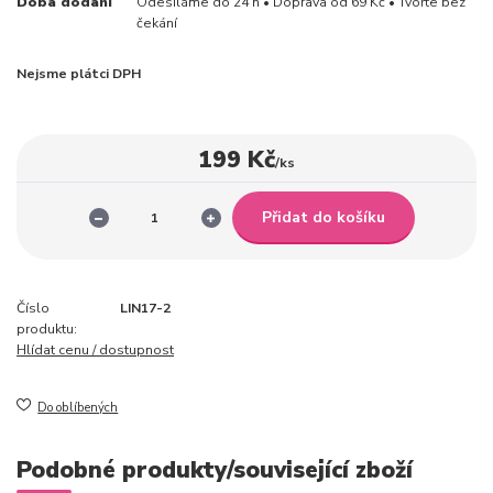
Doba dodání
Odesíláme do 24 h • Doprava od 69 Kč • Tvořte bez
čekání
Nejsme plátci DPH
199 Kč
/
ks
Přidat do košíku
Číslo
LIN17-2
produktu:
Hlídat cenu / dostupnost
Do oblíbených
Podobné produkty/související zboží