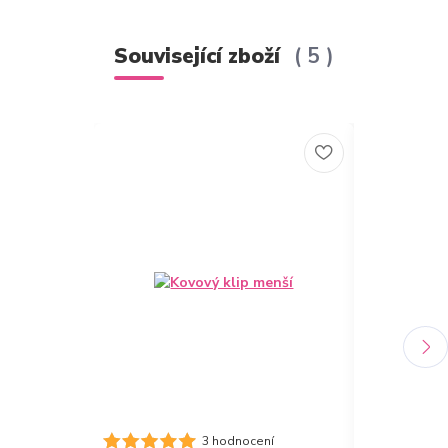
Související zboží
5
Novinka
Desky A4 s 
3 hodnocení