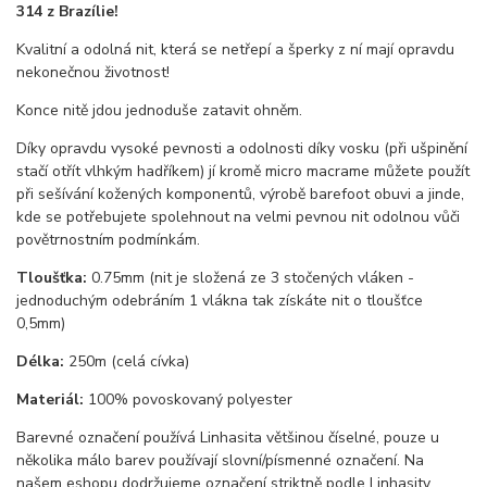
314 z Brazílie!
Kvalitní a odolná nit, která se netřepí a šperky z ní mají opravdu
nekonečnou životnost!
Konce nitě jdou jednoduše zatavit ohněm.
Díky opravdu vysoké pevnosti a odolnosti díky vosku (při ušpinění
stačí otřít vlhkým hadříkem) jí kromě micro macrame můžete použít
při sešívání kožených komponentů, výrobě barefoot obuvi a jinde,
kde se potřebujete spolehnout na velmi pevnou nit odolnou vůči
povětrnostním podmínkám.
Tloušťka:
0.75mm (nit je složená ze 3 stočených vláken -
jednoduchým odebráním 1 vlákna tak získáte nit o tloušťce
0,5mm)
Délka:
250m (celá cívka)
Materiál:
100% povoskovaný polyester
Barevné označení používá Linhasita většinou číselné, pouze u
několika málo barev používají slovní/písmenné označení. Na
našem eshopu dodržujeme označení striktně podle Linhasity.