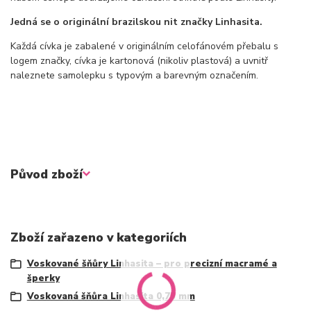
Jedná se o originální brazilskou nit značky Linhasita.
Každá cívka je zabalené v originálním celofánovém přebalu s
logem značky, cívka je kartonová (nikoliv plastová) a uvnitř
naleznete samolepku s typovým a barevným označením.
Původ zboží
Zboží zařazeno v kategoriích
Voskované šňůry Linhasita – pro precizní macramé a
šperky
Voskovaná šňůra Linhasita 0,75 mm