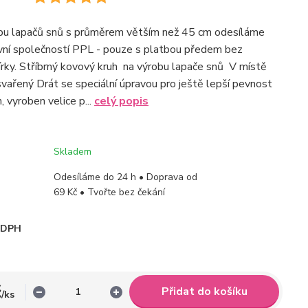
obu lapačů snů s průměrem větším než 45 cm odesíláme
vní společností PPL - pouze s platbou předem bez
rky. Stříbrný kovový kruh na výrobu lapače snů V místě
 svařený Drát se speciální úpravou pro ještě lepší pevnost
 vyroben velice p...
celý popis
Skladem
Odesíláme do 24 h • Doprava od
69 Kč • Tvořte bez čekání
i DPH
č
Přidat do košíku
/
ks