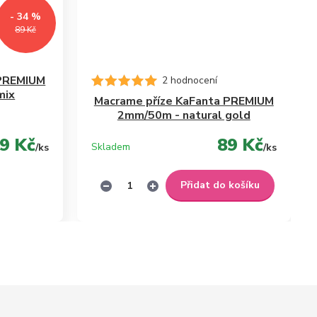
- 34 %
89 Kč
 PREMIUM
2 hodnocení
mix
Macrame příze KaFanta PREMIUM
2mm/50m - natural gold
9 Kč
89 Kč
Skladem
/
ks
/
ks
Přidat do košíku