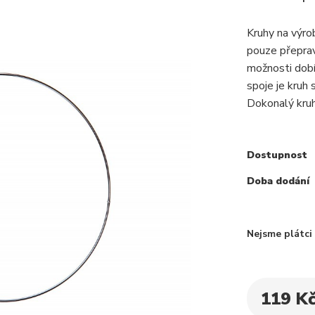
Kruhy na výr
pouze přepra
možnosti dobí
spoje je kruh
Dokonalý kruh,
Dostupnost
Doba dodání
Nejsme plátc
119 K