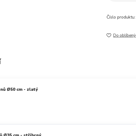
Číslo produktu:
Do oblíbený
í
nů Ø50 cm - zlatý
ů Ø35 cm - stříbrný