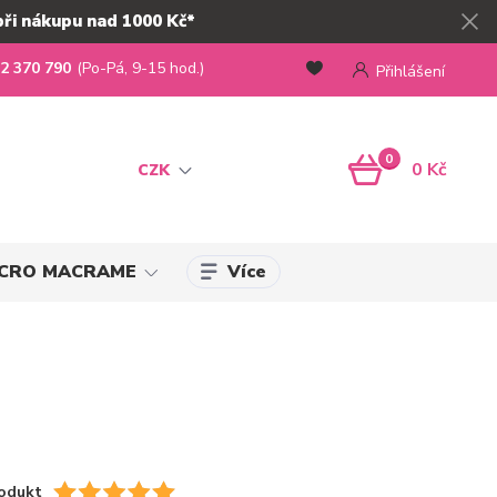
při nákupu nad 1000 Kč*
2 370 790
(Po-Pá, 9-15 hod.)
Přihlášení
0
0 Kč
CZK
Více
MICRO MACRAME
odukt