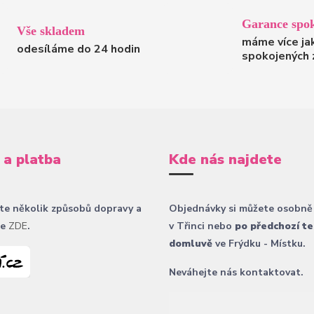
Garance spok
Vše skladem
máme více ja
odesíláme do 24 hodin
spokojených 
 a platba
Kde nás najdete
te několik způsobů dopravy a
Objednávky si můžete osobně
ce
ZDE
.
v Třinci nebo
po předchozí te
domluvě
ve Frýdku - Místku.
Neváhejte nás kontaktovat.