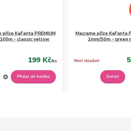
 příze KaFanta PREMIUM
Macrame příze KaFanta
00m - classic yellow
2mm/50m - green 
199 Kč
5
Není skladem
/
ks
Přidat do košíku
Detail