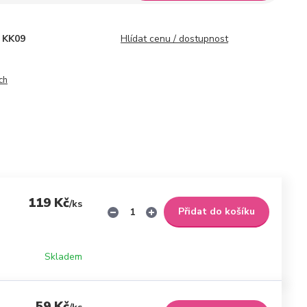
KK09
Hlídat cenu / dostupnost
ch
119 Kč
/
ks
Přidat do košíku
Skladem
59 Kč