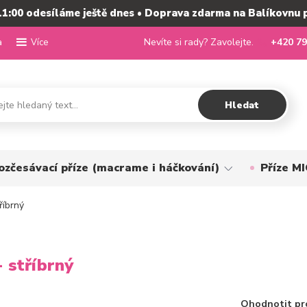
11:00 odesíláme ještě dnes • Doprava zdarma na Balíkovnu 
a
Nevíte si rady? Zavolejte.
+420 79
Více
Hledat
ozčesávací příze (macrame i háčkování)
Příze 
říbrný
 stříbrný
Ohodnotit pr