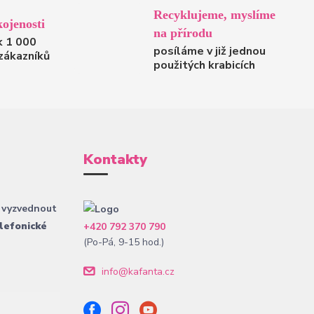
Recyklujeme, myslíme
ojenosti
na přírodu
k 1 000
posíláme v již jednou
zákazníků
použitých krabicích
Kontakty
 vyzvednout
lefonické
+420 792 370 790
(Po-Pá, 9-15 hod.)
info@kafanta.cz