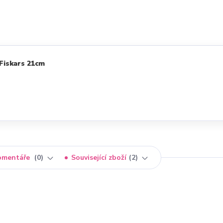
Fiskars 21cm
omentáře
0
Související zboží
2