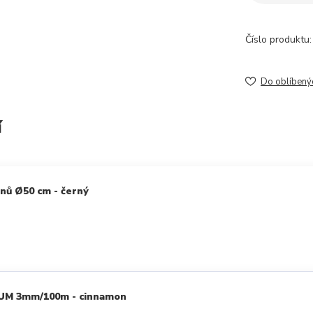
Číslo produktu:
Do oblíbený
í
nů Ø50 cm - černý
IUM 3mm/100m - cinnamon