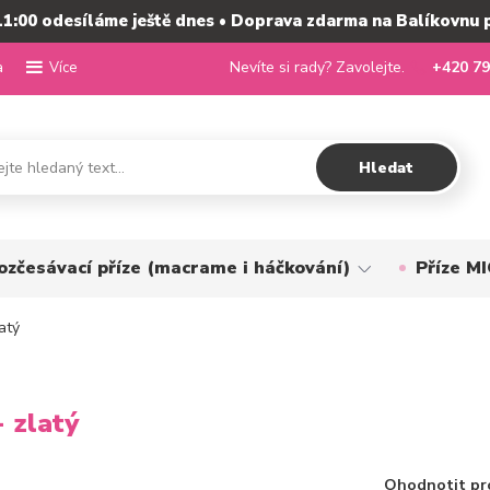
11:00 odesíláme ještě dnes • Doprava zdarma na Balíkovnu 
a
Nevíte si rady? Zavolejte.
+420 79
Více
Hledat
ozčesávací příze (macrame i háčkování)
Příze 
atý
 zlatý
Ohodnotit pr