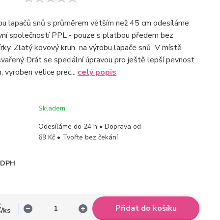
obu lapačů snů s průměrem větším než 45 cm odesíláme
vní společností PPL - pouze s platbou předem bez
rky. Zlatý kovový kruh na výrobu lapače snů V místě
 svařený Drát se speciální úpravou pro ještě lepší pevnost
 vyroben velice prec...
celý popis
Skladem
Odesíláme do 24 h • Doprava od
69 Kč • Tvořte bez čekání
i DPH
č
Přidat do košíku
/
ks