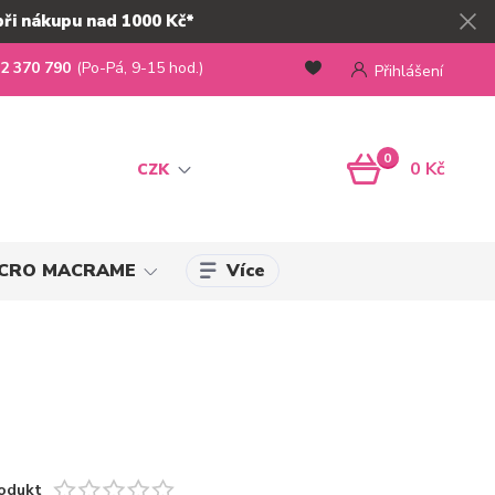
při nákupu nad 1000 Kč*
2 370 790
(Po-Pá, 9-15 hod.)
Přihlášení
0
0 Kč
CZK
Více
MICRO MACRAME
odukt