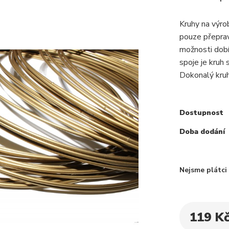
Kruhy na výr
pouze přepra
možnosti dobí
spoje je kruh
Dokonalý kruh,
Dostupnost
Doba dodání
Nejsme plátc
119 K