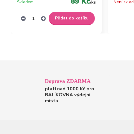
89 Kč
Skladem
Není skla
/
ks
Přidat do košíku
Doprava ZDARMA
platí nad 1000 Kč pro
BALÍKOVNA výdejní
místa