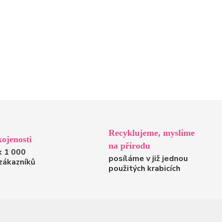
Recyklujeme, myslíme
ojenosti
na přírodu
k 1 000
posíláme v již jednou
zákazníků
použitých krabicích