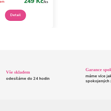
249 Kč
dem
/
ks
Detail
Garance spok
Vše skladem
máme více ja
odesíláme do 24 hodin
spokojených 