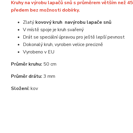
Kruhy na výrobu lapačů snů s průměrem větším než 4
předem bez možnosti dobírky.
Zlatý
kovový kruh
na
výrobu lapače snů
V místě spoje je kruh svařený
Drát se speciální úpravou pro ještě lepší pevnost
Dokonalý kruh, vyroben velice precizně
Vyrobeno v EU
Průměr kruhu:
50 cm
Průměr drátu:
3 mm
Složení:
kov