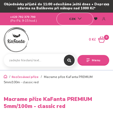
Objednávky přijaté do 11:00 odesíláme ještě dnes • Doprava
zdarma na Balíkovnu při nákupu nad 1000 Kč*
+420 792 370 790
CZK
(Po-Pá, 9-15 hod.)
0
0 Kč
Menu
Rozčesávací příze
Macrame příze KaFanta PREMIUM
5mm/100m - classic red
Macrame příze KaFanta PREMIUM
5mm/100m - classic red