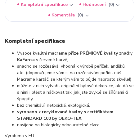
Kompletní specifikace
Hodnocení
0
Komentáře
0
Kompletní specifikace
Vysoce kvalitní
macrame příze PRÉMIOVÉ kvality
značky
KaFanta
v červené barvě,
snadno se rozčesává, vhodná k výrobě peříček, andílků,
atd. (doporučujeme vám si na rozčesávání pořídit náš
Macrame kartáč, se kterým vám to půjde naprosto skvěle!)
můžete z nich vytvořit originální bytové dekorace, ale dá se
s nimi i plést a háčkovat tak, jak jste zvyklé se šňůrami či
špagáty,
bez chemikálií, netoxická, ekologická,
vyrobeno z recyklované bavlny s certifikátem
STANDARD 100 by OEKO-TEX,
navíjeno na biologicky odbouratelné cívce.
Vyrobeno v EU