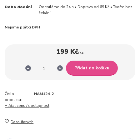
Doba dodání
Odesíláme do 24 h • Doprava od 69 Kč • Tvořte bez
čekání
Nejsme plátci DPH
199 Kč
/
ks
Přidat do košíku
Číslo
HAM124-2
produktu:
Hlídat cenu / dostupnost
Do oblíbených