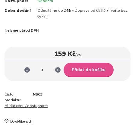
Dostupnost
Skladem
Doba dodání
Odesíláme do 24 h • Doprava od 69 Kč • Tvořte bez
čekání
Nejsme plátci DPH
159 Kč
/
ks
Přidat do košíku
Číslo
NS03
produktu:
Hlídat cenu / dostupnost
Do oblíbených