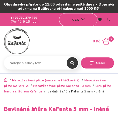
Objednávky přijaté do 11:00 odesíláme ještě dnes • Doprava
zdarma na Balíkovnu při nákupu nad 1000 Kč*
+420 792 370 790
CZK
(Po-Pá, 9-15 hod.)
0
0 Kč
Menu
Nerozčesávací příze (macrame i háčkování)
Nerozčesávací
příze KAFANTA
Nerozčesávací příze KaFanta - 3 mm
98% příze
bavlna s jádrem Kafanta
Bavlněná šňůra KaFanta 3 mm - lněná
Bavlněná šňůra KaFanta 3 mm - lněná