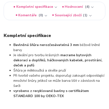
Kompletní specifikace
Hodnocení
4
Komentáře
0
Související zboží
1
Kompletní specifikace
Bavlněná šňůra nerozčesávatelná 3 mm
béžově lněné
barvy
Je ideální pro tvorbu krásných
macrame bytových
dekorací a doplňků, háčkovaných kabelek, prostírání,
deček a pufů
Šňůra je měkkoučká a skvěle pruží
Při tvorbě vašeho projektu, doporučuji zakoupit odpovídající
množství šnůry, jelikož se může barva lišit v závislosti na
šarži
vyrobeno z recyklované bavlny s certifikátem
STANDARD 100 by OEKO-TEX