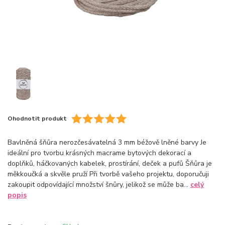
Ohodnotit produkt
Bavlněná šňůra nerozčesávatelná 3 mm béžově lněné barvy Je
ideální pro tvorbu krásných macrame bytových dekorací a
doplňků, háčkovaných kabelek, prostírání, deček a pufů Šňůra je
měkkoučká a skvěle pruží Při tvorbě vašeho projektu, doporučuji
zakoupit odpovídající množství šnůry, jelikož se může ba...
celý
popis