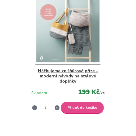
Háčkujeme ze šňůrové příze –
moderní návody na stylové
doplňky
199 Kč
Skladem
/
ks
Přidat do košíku